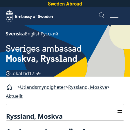
Sweden Abroad
Svenska
English
Русский
Sveriges ambassad
Moskva, Ryssland
Lokal tid
17:59
Utlandsmyndigheter
Ryssland, Moskva
Aktuellt
Ryssland, Moskva
Om oss