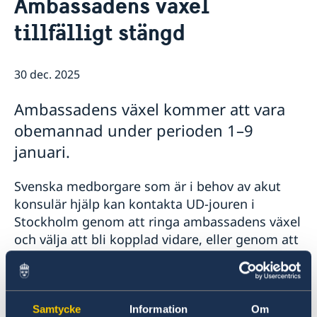
Ambassadens växel
Kontakt
Så stöttar vi svenska företag
tillfälligt stängd
Vi är en resurs för svenska företag
Aktuellt
Team Sweden
Information till svenskar i Ryssland
30 dec. 2025
Business Sweden i Ryssland
Så kan du få stöd
Ambassadens växel kommer att vara
Företagsfrukost på ambassaden
obemannad under perioden 1–9
januari.
Svenska medborgare som är i behov av akut
konsulär hjälp kan kontakta UD-jouren i
Stockholm genom att ringa ambassadens växel
och välja att bli kopplad vidare, eller genom att
ringa UD-jouren direkt på
+46 8 405 50 05
.
Ambassaden kan även kontaktas via e-post på
Samtycke
Information
Om
ambassaden.moskva@gov.se
.