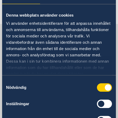
Senast uppdaterad 29 dec. 2025, 13.15
Denna webbplats använder cookies
Vi använder enhetsidentifierare för att anpassa innehållet
och annonserna till användarna, tillhandahålla funktioner
Sverige i Ryssland, Moskva
för sociala medier och analysera vår trafik. Vi
vidarebefordrar även sådana identifierare och annan
Sveriges ambassad
information från din enhet till de sociala medier och
annons- och analysföretag som vi samarbetar med.
Besöksadress
Dessa kan i sin tur kombinera informationen med annan
Mosfilmovskaja ul., 60
information som du har tillhandahållit eller som de har
metro Kievskaja, Universitet eller
samlat in när du har använt deras tjänster.
Lomonosovkij prospekt
Samtyckesval
Moskva
Nödvändig
Postadress
Sveriges ambassad i Moskva
Inställningar
Ulitsa Mosfilmovskaja 60
115127 Moskva