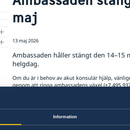
maj
13 maj 2026
Ambassaden håller stängt den 14–15 
helgdag.
Om du är i behov av akut konsulär hjälp, vänli
genom att ringa ambassadens växel (+7 495 937 9
kopplad, eller direkt på +46 8 405 50 05.
Ambassaden öppnar igen som vanligt den 11 m
Information
Senast uppdaterad 13 maj 2026, 17.14