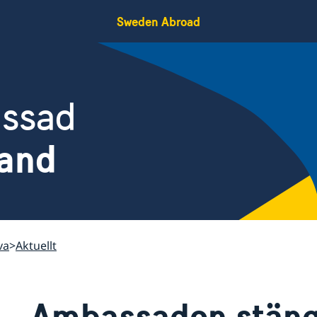
Sweden Abroad
assad
land
va
Aktuellt
Ambassaden stäng