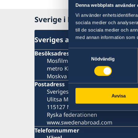
Denna webbplats använder 
Vi använder enhetsidentifierar
Sverige i Ryssland, Moskva
sociala medier och analysera 
till de sociala medier och a
med annan information som du 
Sveriges ambassad
Samtyckesval
Besöksadress
Nödvändig
Mosfilmovskaja ul., 60
metro Kievskaja, Universitet eller
Moskva
Postadress
Sveriges ambassad i Moskva
Avvisa
Ulitsa Mosfilmovskaja 60
115127 Moskva
Ryska federationen
www.swedenabroad.com
Telefonnummer
Växel