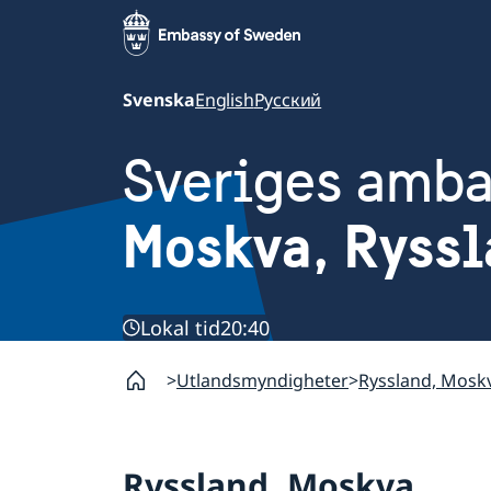
Svenska
English
Русский
Sveriges amb
Moskva, Ryss
Lokal tid
20:40
Utlandsmyndigheter
Ryssland, Mosk
Ryssland, Moskva