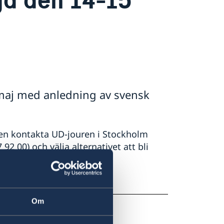
maj med anledning av svensk
gen kontakta UD-jouren i Stockholm
2 00) och välja alternativet att bli
aj.
Om