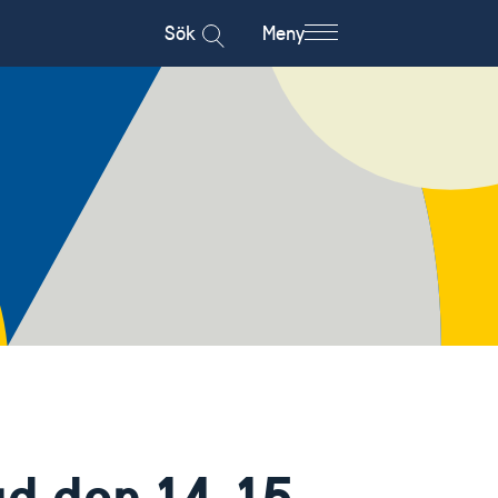
Sök
Meny
d den 14-15