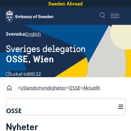
Sweden Abroad
Svenska
English
Sveriges delegation
OSSE, Wien
Lokal tid
00:32
Utlandsmyndigheter
OSSE
Aktuellt
OSSE
Kontakt
Nyheter
Om oss