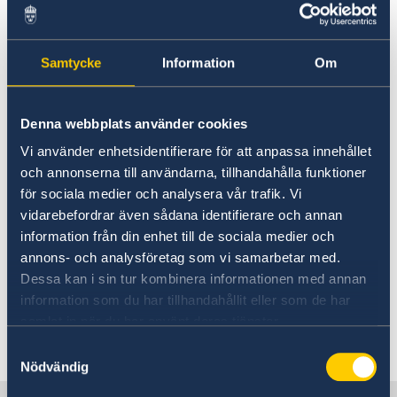
06 nov. 2020
Uttalande i samband med
Samtycke
Information
Om
Internationella dagen mot
straffrihet för brott mot journalister
Denna webbplats använder cookies
(IDEI)
Vi använder enhetsidentifierare för att anpassa innehållet
och annonserna till användarna, tillhandahålla funktioner
02 nov. 2020
för sociala medier och analysera vår trafik. Vi
vidarebefordrar även sådana identifierare och annan
Gemensamt uttalande i samband
information från din enhet till de sociala medier och
med Internationella dagen mot
annons- och analysföretag som vi samarbetar med.
Dessa kan i sin tur kombinera informationen med annan
straffrihet för brott mot journalister
information som du har tillhandahållit eller som de har
(IDEI)
samlat in när du har använt deras tjänster.
Samtyckesval
«
1
2
3
4
5
6
...
8
9
»
Nödvändig