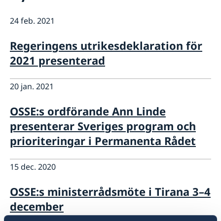
Praktiktjänstgöring vid delegationen
Aktuellt
Dataskyddspolicy (GDPR)
24 feb. 2021
Sverige & OSSE
Sverige och arbetet i OSSE
Regeringens utrikesdeklaration för
Att arbeta för OSSE
2021 presenterad
Valövervakning
Länkar (till bl.a. EU:s uttalanden i OSSE)
20 jan. 2021
OSSE:s ordförande Ann Linde
presenterar Sveriges program och
prioriteringar i Permanenta Rådet
15 dec. 2020
OSSE:s ministerrådsmöte i Tirana 3–4
december