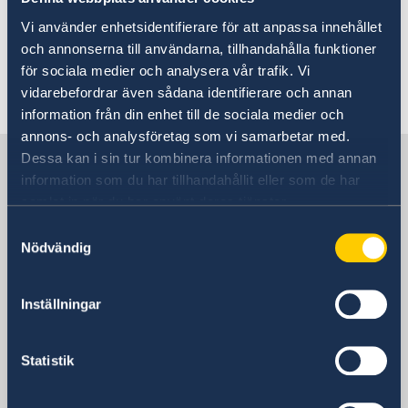
Vi använder enhetsidentifierare för att anpassa innehållet
Välkommen Ambassadör Ulrika
och annonserna till användarna, tillhandahålla funktioner
Funered
för sociala medier och analysera vår trafik. Vi
vidarebefordrar även sådana identifierare och annan
«
1
2
...
5
6
7
8
9
information från din enhet till de sociala medier och
annons- och analysföretag som vi samarbetar med.
Sverige i OSSE
Dessa kan i sin tur kombinera informationen med annan
information som du har tillhandahållit eller som de har
samlat in när du har använt deras tjänster.
Sveriges delegation
Samtyckesval
Nödvändig
Besöksadress
Liechtensteinstrasse 51
Inställningar
1090 Wien
Postadress
Sveriges ständiga delegation vid
Statistik
Organisationen för säkerhet och
samarbete i Europa