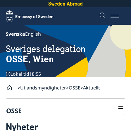
Sweden Abroad
Svenska
English
Sveriges delegation
OSSE, Wien
Lokal tid
18:55
Utlandsmyndigheter
OSSE
Aktuellt
OSSE
Kontakt
Nyheter
Om oss