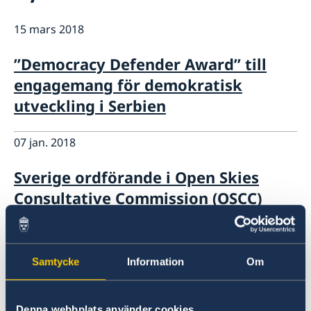
Praktiktjänstgöring vid delegationen
Aktuellt
Dataskyddspolicy (GDPR)
15 mars 2018
Sverige & OSSE
Sverige och arbetet i OSSE
”Democracy Defender Award” till
Att arbeta för OSSE
engagemang för demokratisk
Valövervakning
Länkar (till bl.a. EU:s uttalanden i OSSE)
utveckling i Serbien
07 jan. 2018
Sverige ordförande i Open Skies
Consultative Commission (OSCC)
01 jan. 2018
Samtycke
Information
Om
Italien ny ordförande i OSSE
04 sep. 2017
Denna webbplats använder cookies