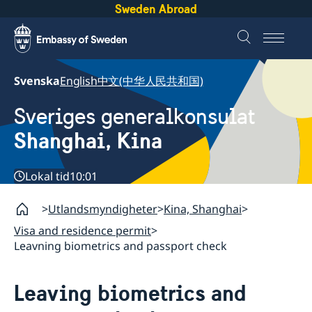
Sweden Abroad
Svenska
English
中文(中华人民共和国)
Sveriges generalkonsulat
Shanghai, Kina
Lokal tid
10:01
Utlandsmyndigheter
Kina, Shanghai
Visa and residence permit
Leavning biometrics and passport check
Leaving biometrics and