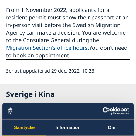
From 1 November 2022, applicants for a
resident permit must show their passport at an
in-person visit before the Swedish Migration
Agency can make a decision. You are welcome
to the Consulate General during the
Migration Section's office hours.
You don’t need
to book an appointment.
Senast uppdaterad 29 dec. 2022, 10.23
Sverige i Kina
Sveriges generalkonsulat i Shanghai
Besöksadress
Samtycke
Information
Om
Shanghai Central Plaza, våning 15