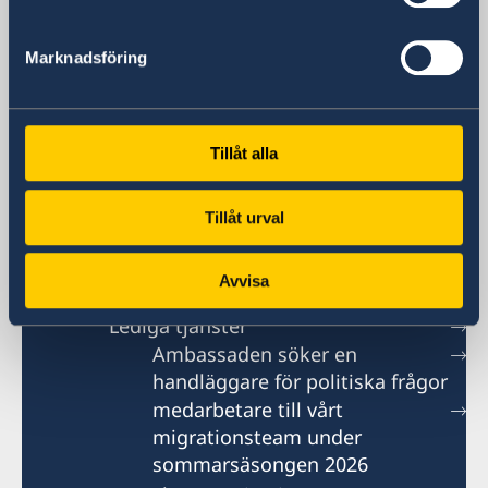
generalkonsulat.shanghai@gov.se
Visum- och migrationsfrågor
Marknadsföring
generalkonsulat.shanghai-visum@gov.se
Social media
LinkedIn
Tillåt alla
Ambassaden i Peking
Tillåt urval
Kontakt
Avvisa
Om oss
Lediga tjänster
Ambassaden söker en
handläggare för politiska frågor
medarbetare till vårt
migrationsteam under
sommarsäsongen 2026