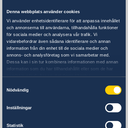
381 Huaihai Road (Middle)
Denna webbplats använder cookies
Huangpu, Shanghai
Metro: South Huangpi Road (utgång 1)
Vi använder enhetsidentifierare för att anpassa innehållet
Postadress
och annonserna till användarna, tillhandahålla funktioner
Sveriges generalkonsulat i Shanghai
för sociala medier och analysera vår trafik. Vi
1521-1541 Shanghai Central Plaza
vidarebefordrar även sådana identifierare och annan
381 Huaihai Road (Middle)
information från din enhet till de sociala medier och
Shanghai 200020
annons- och analysföretag som vi samarbetar med.
Dessa kan i sin tur kombinera informationen med annan
Kina
information som du har tillhandahållit eller som de har
Telefonnummer
samlat in när du har använt deras tjänster.
Allmänna förfrågningar
+86 21 5359 9610
Samtyckesval
Nödvändig
Visum- och migrationsfrågor
+86 21 5359 9639
Fax
Inställningar
+86 21 5359 9633
E-postadress
Statistik
Allmänna förfrågningar