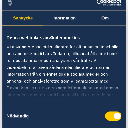
Fredag 24 maj kl. 13.00 - 16.00
Måndag 27 maj kl. 16.00 - 20.00
Samtycke
Information
Om
Onsdag 29 maj kl. 17.00 - 20.00
För att förtidsrösta vid generalkonsulatet
Denna webbplats använder cookies
måste du ha med dig en ID-handling. Du
Vi använder enhetsidentifierare för att anpassa innehållet
behöver inte ha med dig ditt röstkort, men det
och annonserna till användarna, tillhandahålla funktioner
underlättar om du har det.
för sociala medier och analysera vår trafik. Vi
vidarebefordrar även sådana identifierare och annan
Du kommer även kunna förtidsrösta på
information från din enhet till de sociala medier och
ambassaden i Peking och generalkonsulatet i
annons- och analysföretag som vi samarbetar med.
Hongkong.
Dessa kan i sin tur kombinera informationen med annan
information som du har tillhandahållit eller som de har
samlat in när du har använt deras tjänster.
Läs mer om att rösta vid generalkonsulatet här.
Samtyckesval
Nödvändig
Senast uppdaterad 01 apr. 2024, 12.00