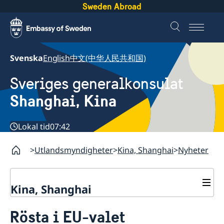
Sweden Abroad
Svenska
English
中文(中华人民共和国)
Sveriges generalkonsulat
Shanghai, Kina
Lokal tid
07:42
Utlandsmyndigheter
Kina, Shanghai
Nyheter
Kina, Shanghai
Service till svenskar vid
Rösta i EU-valet
generalkonsulatet