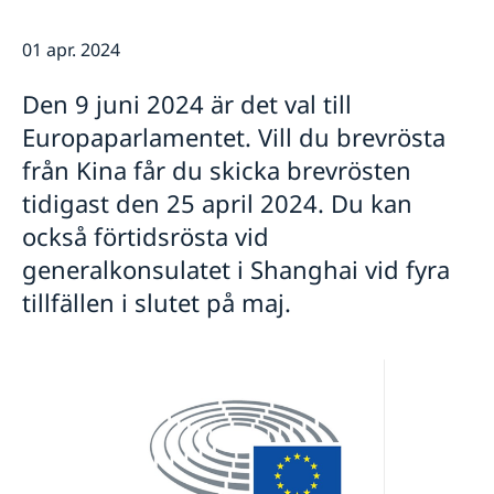
Rösta i Shanghai
Nyheter
Pass och ID-kort
Om generalkonsulatet
01 apr. 2024
Provisoriskt pass
Samordningsnummer
Lediga tjänster
Kontakt och öppettider
Den 9 juni 2024 är det val till
Dataskyddspolicy (GDPR)
Intyg och apostille
Så stöttar vi svenska företag
Europaparlamentet. Vill du brevrösta
Competent Swedish Authority to issue Apostille
Äktenskapscertifikat
Vi är en resurs för svenska företag
Förnya svenskt körkort
från Kina får du skicka brevrösten
Team Sweden
Avgifter
Så kan du få stöd
tidigast den 25 april 2024. Du kan
Svenska företag i Kina
också förtidsrösta vid
Anmäl handelshinder
generalkonsulatet i Shanghai vid fyra
tillfällen i slutet på maj.