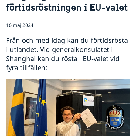
Rösta i Shanghai
Nyheter
förtidsröstningen i EU-valet
Pass och ID-kort
Om generalkonsulatet
Provisoriskt pass
Samordningsnummer
Lediga tjänster
Kontakt och öppettider
16 maj 2024
Dataskyddspolicy (GDPR)
Intyg och apostille
Så stöttar vi svenska företag
Competent Swedish Authority to issue Apostille
Äktenskapscertifikat
Från och med idag kan du förtidsrösta
Vi är en resurs för svenska företag
Förnya svenskt körkort
Team Sweden
i utlandet. Vid generalkonsulatet i
Avgifter
Så kan du få stöd
Shanghai kan du rösta i EU-valet vid
Svenska företag i Kina
fyra tillfällen:
Anmäl handelshinder