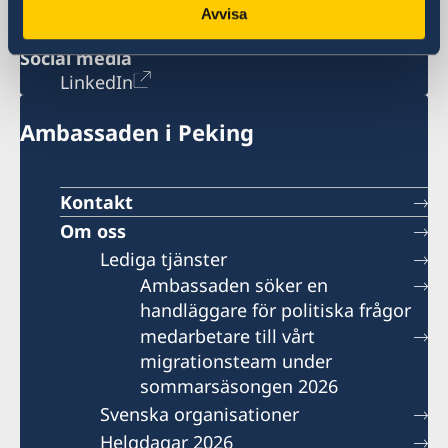
Visum- och migrationsfrågor
Avvisa
generalkonsulat.shanghai-visum@gov.se
Social media
LinkedIn
Ambassaden i Peking
Kontakt
Om oss
Lediga tjänster
Ambassaden söker en
handläggare för politiska frågor
medarbetare till vårt
migrationsteam under
sommarsäsongen 2026
Svenska organisationer
Helgdagar 2026