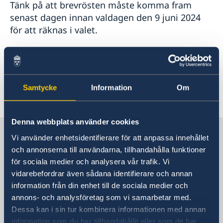
Tänk på att brevrösten måste komma fram
senast dagen innan valdagen den 9 juni 2024
för att räknas i valet.
Läs mer på vår webbsida:
Rösta i Shanghai - Sweden Abroad
Samtycke
Information
Om
Senast uppdaterad 16 maj 2024, 11.57
Denna webbplats använder cookies
Sverige i Kina
Vi använder enhetsidentifierare för att anpassa innehållet
och annonserna till användarna, tillhandahålla funktioner
för sociala medier och analysera vår trafik. Vi
Sveriges generalkonsulat i Shanghai
vidarebefordrar även sådana identifierare och annan
information från din enhet till de sociala medier och
Besöksadress
annons- och analysföretag som vi samarbetar med.
Shanghai Central Plaza, våning 15
Dessa kan i sin tur kombinera informationen med annan
381 Huaihai Road (Middle)
information som du har tillhandahållit eller som de har