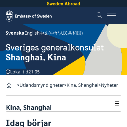
Sweden Abroad
Svenska
English
中文(中华人民共和国)
Sveriges generalkonsulat
Shanghai, Kina
Lokal tid
21:05
Utlandsmyndigheter
Kina, Shanghai
Nyheter
Kina, Shanghai
Service till svenskar vid
Idag börjar
generalkonsulatet