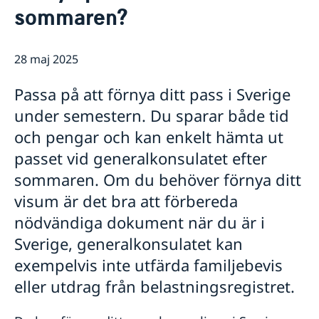
Rösta i Shanghai
Nyheter
sommaren?
Pass och ID-kort
Om generalkonsulatet
Provisoriskt pass
Samordningsnummer
Lediga tjänster
Kontakt och öppettider
28 maj 2025
Dataskyddspolicy (GDPR)
Intyg och apostille
Så stöttar vi svenska företag
Competent Swedish Authority to issue Apostille
Äktenskapscertifikat
Passa på att förnya ditt pass i Sverige
Vi är en resurs för svenska företag
Förnya svenskt körkort
Team Sweden
under semestern. Du sparar både tid
Avgifter
Så kan du få stöd
och pengar och kan enkelt hämta ut
Svenska företag i Kina
passet vid generalkonsulatet efter
Anmäl handelshinder
sommaren. Om du behöver förnya ditt
visum är det bra att förbereda
nödvändiga dokument när du är i
Sverige, generalkonsulatet kan
exempelvis inte utfärda familjebevis
eller utdrag från belastningsregistret.