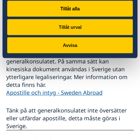
utländsk ambassad eller generalkonsulat.
Tillåt alla
Kina har från den 7 november 2023 formellt
Tillåt urval
tillträtt ”Haagkonventionen om apostiller”. Det
innebär att svenska dokument med
apostillestämpel kan användas i Kina utan
Avvisa
legaliseringar av UD, ambassaden eller
generalkonsulatet. På samma sätt kan
kinesiska dokument användas i Sverige utan
ytterligare legaliseringar. Mer information om
detta finns här.
Apostille och intyg - Sweden Abroad
Tänk på att generalkonsulatet inte översätter
eller utfärdar apostille, detta måste göras i
Sverige.