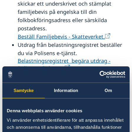
skickar ett underskrivet och stämplat
familjebevis på engelska till din
folkbokföringsadress eller särskilda
postadress.
Beställ Familjebevis - Skatteverket.
Utdrag från belastningsregistret beställer
du via Polisens e-tjänst.
Belastningsregistret begära utdrag -
Polismyndigheten.
Polisen utfärdar utdraget på engelska,
utdraget är både stämplat och
Samtycke
Information
Om
underskrivet.
Akademiska intyg beställer du från ditt
lärosäte.
Denna webbplats använder cookies
Vi använder enhetsidentifierare för att anpassa innehållet
Översättning
och annonserna till användarna, tillhandahålla funktioner