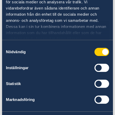
för sociala medier och analysera vår trafik. Vi
Om handlingar behöver översättas
vidarebefordrar även sådana identifierare och annan
rekommenderas en translator auktoriserad av
information från din enhet till de sociala medier och
Kammarkollegiet. Det är inte alla dokument
annons- och analysföretag som vi samarbetar med.
som behöver översättas till kinesiska –
Dessa kan i sin tur kombinera informationen med annan
kontrollera detta med din visumagent eller
information som du har tillhandahållit eller som de har
samlat in när du har använt deras tjänster.
direkt med kinesiska myndigheter.
Hitta en auktoriserad translator -
Samtyckesval
Nödvändig
Kammarkollegiet.
Apostiller
Inställningar
Apostille är en auktoriserad stämpel på ett
Statistik
dokument som intygar att en signatur är
äkta. När en handling försetts med
apostillestämpel är den undantagen från varje
Marknadsföring
form av bestyrkande, det vill säga inget
ytterligare godkännande/legalisering krävs från