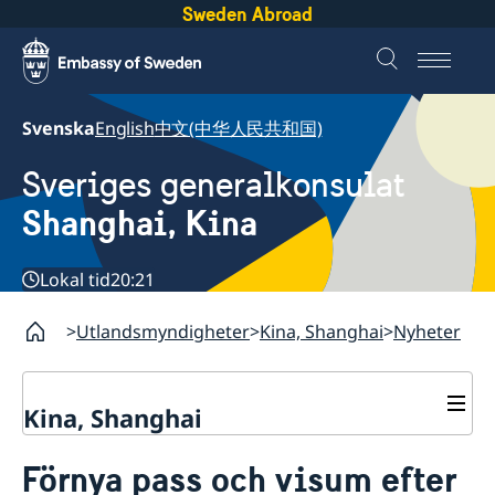
Sweden Abroad
Svenska
English
中文(中华人民共和国)
Sveriges generalkonsulat
Shanghai, Kina
Lokal tid
20:21
Utlandsmyndigheter
Kina, Shanghai
Nyheter
Kina, Shanghai
Service till svenskar vid
Förnya pass och visum efter
generalkonsulatet