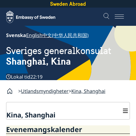
Sweden Abroad
Svenska
English
中文(中华人民共和国)
Sveriges generalkonsulat
Shanghai, Kina
Lokal tid
22:19
Utlandsmyndigheter
Kina, Shanghai
Kina, Shanghai
Service till svenskar vid
Evenemangskalender
generalkonsulatet