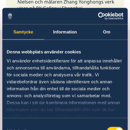
Nielsen och målaren Zhang Yonghongs verk
visas på RK Gallery i Shanghai.
1
2
3
4
...
12
13
»
Samtycke
Information
Om
Sverige i Kina
Denna webbplats använder cookies
Sveriges generalkonsulat i Shanghai
Vi använder enhetsidentifierare för att anpassa innehållet
och annonserna till användarna, tillhandahålla funktioner
Besöksadress
för sociala medier och analysera vår trafik. Vi
Shanghai Central Plaza, våning 15
vidarebefordrar även sådana identifierare och annan
381 Huaihai Road (Middle)
information från din enhet till de sociala medier och
Huangpu, Shanghai
annons- och analysföretag som vi samarbetar med.
Metro: South Huangpi Road (utgång 1)
Dessa kan i sin tur kombinera informationen med annan
Postadress
information som du har tillhandahållit eller som de har
Sveriges generalkonsulat i Shanghai
samlat in när du har använt deras tjänster.
1521-1541 Shanghai Central Plaza
Samtyckesval
381 Huaihai Road (Middle)