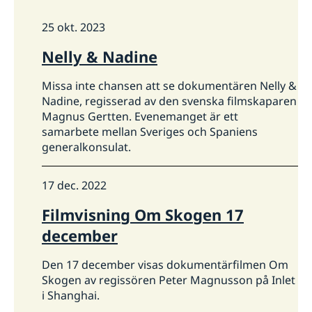
Rösta i Shanghai
Nyheter
Pass och ID-kort
Om generalkonsulatet
25 okt. 2023
Provisoriskt pass
Samordningsnummer
Lediga tjänster
Kontakt och öppettider
Nelly & Nadine
Dataskyddspolicy (GDPR)
Intyg och apostille
Så stöttar vi svenska företag
Missa inte chansen att se dokumentären Nelly &
Competent Swedish Authority to issue Apostille
Äktenskapscertifikat
Vi är en resurs för svenska företag
Nadine, regisserad av den svenska filmskaparen
Förnya svenskt körkort
Team Sweden
Magnus Gertten. Evenemanget är ett
Avgifter
Så kan du få stöd
samarbete mellan Sveriges och Spaniens
Svenska företag i Kina
generalkonsulat.
Anmäl handelshinder
17 dec. 2022
Filmvisning Om Skogen 17
december
Den 17 december visas dokumentärfilmen Om
Skogen av regissören Peter Magnusson på Inlet
i Shanghai.