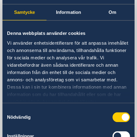
Samtycke
Information
Om
Sveriges generalkonsulat i Shanghai
Besöksadress
Denna webbplats använder cookies
Shanghai Central Plaza, våning 15
Vi använder enhetsidentifierare för att anpassa innehållet
381 Huaihai Road (Middle)
och annonserna till användarna, tillhandahålla funktioner
Huangpu, Shanghai
för sociala medier och analysera vår trafik. Vi
Metro: South Huangpi Road (utgång 1)
vidarebefordrar även sådana identifierare och annan
Postadress
information från din enhet till de sociala medier och
Sveriges generalkonsulat i Shanghai
annons- och analysföretag som vi samarbetar med.
1521-1541 Shanghai Central Plaza
Dessa kan i sin tur kombinera informationen med annan
381 Huaihai Road (Middle)
information som du har tillhandahållit eller som de har
Shanghai 200020
samlat in när du har använt deras tjänster.
Kina
Samtyckesval
Telefonnummer
Nödvändig
Allmänna förfrågningar
+86 21 5359 9610
Inställningar