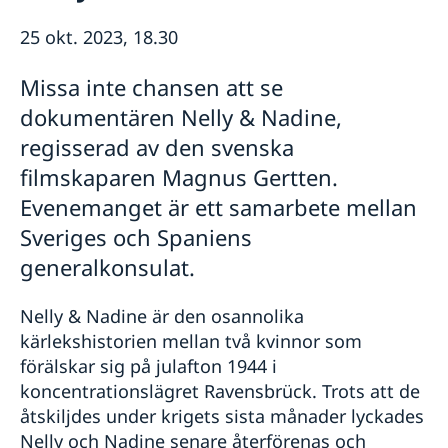
Rösta i Shanghai
Nyheter
25 okt. 2023, 18.30
Pass och ID-kort
Om generalkonsulatet
Provisoriskt pass
Samordningsnummer
Lediga tjänster
Kontakt och öppettider
Missa inte chansen att se
Dataskyddspolicy (GDPR)
Intyg och apostille
Så stöttar vi svenska företag
dokumentären Nelly & Nadine,
Competent Swedish Authority to issue Apostille
Äktenskapscertifikat
Vi är en resurs för svenska företag
regisserad av den svenska
Förnya svenskt körkort
Team Sweden
Avgifter
filmskaparen Magnus Gertten.
Så kan du få stöd
Svenska företag i Kina
Evenemanget är ett samarbete mellan
Anmäl handelshinder
Sveriges och Spaniens
generalkonsulat.
Nelly & Nadine är den osannolika
kärlekshistorien mellan två kvinnor som
förälskar sig på julafton 1944 i
koncentrationslägret Ravensbrück. Trots att de
åtskiljdes under krigets sista månader lyckades
Nelly och Nadine senare återförenas och