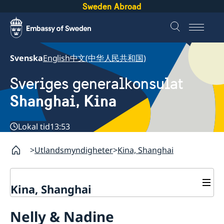
Sweden Abroad
Svenska
English
中文(中华人民共和国)
Sveriges generalkonsulat
Shanghai, Kina
Lokal tid
13:53
Utlandsmyndigheter
Kina, Shanghai
Kina, Shanghai
Service till svenskar vid
Nelly & Nadine
generalkonsulatet