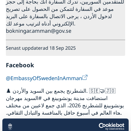
للمتقدمين السوريين، تدرك السفارة أنك بحاجة إلى حجز
موعد في السفارة لتتمكن من الحصول على تصريح
لدخول الأردن ، يرجى الاتصال بالسفارة على البريد
الإلكتروني أدناه لترتيب موعد لك.
bokningar.amman@gov.se
Senast uppdaterad 18 Sep 2025
Facebook
@EmbassyOfSwedenInAmman
♟️ الشطرنج يجمع بين السويد والأردن. 🇸🇪🤝🇯🇴
استضافت مدينة يونشوبينغ في #السويد مهرجان
يونشوبينغ للشطرنج 2026، الذي جمع لاعبين من مختلف
أنحاء العالم في أسبوعٍ حافل بالمنافسة والتبادل الثقافي.
بالتعاون مع الأكاديمية الأردني...
Instagram