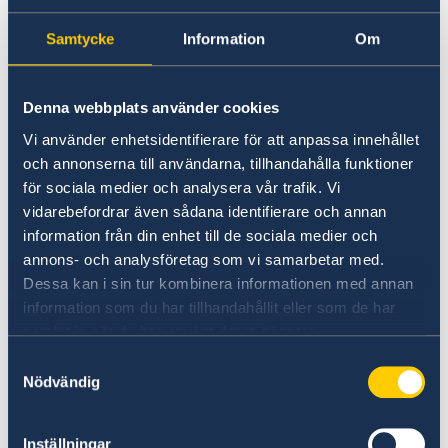
Samtycke
Information
Om
@swedeninjo
Denna webbplats använder cookies
Vi använder enhetsidentifierare för att anpassa innehållet
och annonserna till användarna, tillhandahålla funktioner
för sociala medier och analysera vår trafik. Vi
vidarebefordrar även sådana identifierare och annan
information från din enhet till de sociala medier och
annons- och analysföretag som vi samarbetar med.
Dessa kan i sin tur kombinera informationen med annan
information som du har tillhandahållit eller som de har
samlat in när du har använt deras tjänster.
Samtyckesval
Nödvändig
تريدون الحصول على معلومات أكثر حول
Inställningar