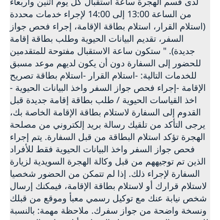
لدى قسم الهجرة ساعة استقبال كل يوم اثنين وأربعاء
tid/
من الساعة 13:00 إلى 14:00 لإجراء خدمات محددة
يرجى تحديد سبب طلب الموعد بوضوح في خانة
(استلام القرار، استلام بطاقة الإقامة، إجراء فحص جواز
(معلومات أخرى).
السفر، تقديم البيانات الحيوية وطلب بطاقة إقامة
جديدة). " ستكون ساعة الاستقبال مفتوحة للمتقدمين
تأكد من إحضار جواز سفرك ساري المفعول عند زيارة
للحضور إلى السفارة دون أن يكون لديهم موعد مسبق
السفارة
.
للخدمات التالية: -استلام القرار -استلام بطاقة تصريح
الإقامة -إجراء فحص جواز السفر واخذ البيانات الحيوية -
إذا كنت لا تستطيع ان تأتي شخصيا، يمكنك تفويض
اخذ القياسات الحيوية / طلب بطاقة إقامة جديدة قبل
شخص آخر لاستلام البطاقة نيابة عنك. يجب أن يكون
القدوم إلى السفارة لاستلام بطاقة الإقامة الخاصة بك،
لديه رسالة تفويض باللغة الإنجليزية موقعه منك ونسخه
يرجى التأكد من تلقيك رسالة بريد إلكتروني من مصلحة
من جواز سفرك. إذا كنت تريد استلام بطاقات الإقامة
الهجرة تؤكد استلام البطاقة من قبل السفارة. يتم إجراء
لأطفالك القصر فإنك تحتاج إلى إحضار جوازات سفرهم
فحص جواز السفر واخذ البيانات الحيوية فقط للأفراد
الأصلية.
الذين تم توجيههم من قبل وكالة الهجرة السويدية لزيارة
السفارة لإجراء ذلك. إذا لم تتمكن من الحضور شخصيا
لاستلام قرارك أو لاستلام بطاقة الإقامة، فيمكنك إرسال
شخص نيابة عنك مع توكيل رسمي معبأ وموقع من قبلك
ونسخة واضحة من جواز سفرك. ملاحظة مهمة: بالنسبة