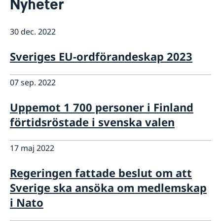
Nyheter
Om oss
Ambassadören
Så stöttar vi svenska företag
Ambassadbyggnadens historia
30 dec. 2022
Vi är en resurs för svenska företag
Aktuellt
Tidigare ambassadörer
Team Sweden
Dataskyddspolicy
Nyheter
Sveriges EU-ordförandeskap 2023
Så kan du få stöd
Svenska företag i Finland
Anmäl handelshinder
07 sep. 2022
Uppemot 1 700 personer i Finland
förtidsröstade i svenska valen
17 maj 2022
Regeringen fattade beslut om att
Sverige ska ansöka om medlemskap
i Nato