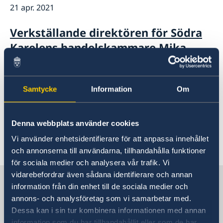
21 apr. 2021
Verkställande direktören för Södra
Karelens handelskammare Mika
Peltonen ny svensk honorärkonsul i
Villmanstrand
Samtycke
Information
Om
01 feb. 2021
Denna webbplats använder cookies
Ny honorärkonsul i Kotka
Vi använder enhetsidentifierare för att anpassa innehållet
och annonserna till användarna, tillhandahålla funktioner
«
1
2
3
4
5
»
för sociala medier och analysera vår trafik. Vi
vidarebefordrar även sådana identifierare och annan
Sverige i Finland, Helsingfors
information från din enhet till de sociala medier och
annons- och analysföretag som vi samarbetar med.
Dessa kan i sin tur kombinera informationen med annan
Sveriges ambassad
information som du har tillhandahållit eller som de har