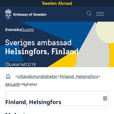
Sweden Abroad
Svenska
Suomi
Sveriges ambassad
Helsingfors, Finland
Lokal tid
12:19
Utlandsmyndigheter
Finland, Helsingfors
Aktuellt
Nyheter
Finland, Helsingfors
Kontakt