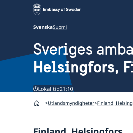
Svenska
Suomi
Sveriges amb
Helsingfors, 
Lokal tid
21:10
Utlandsmyndigheter
Finland, Helsing
Finland, Helsingfors