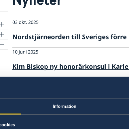
03 okt. 2025
Nordstjärneorden till Sveriges förr
10 juni 2025
Kim Biskop ny honorärkonsul i Karl
03 sep. 2024
Peter Ericson Sveriges nye ambassad
Information
26 sep. 2023
Christian Näsman blir ny svensk hon
cookies