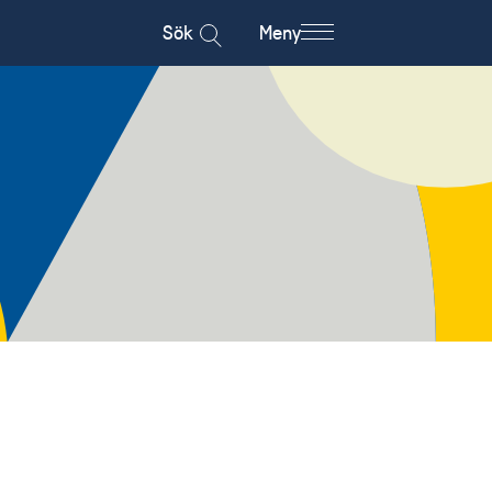
Sök
Meny