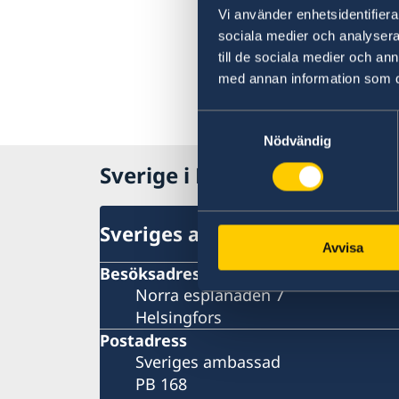
Vi använder enhetsidentifierar
sociala medier och analysera 
till de sociala medier och a
med annan information som du 
Samtyckesval
Nödvändig
Sverige i Finland, Helsingfor
Sveriges ambassad
Avvisa
Besöksadress
Norra esplanaden 7
Helsingfors
Postadress
Sveriges ambassad
PB 168