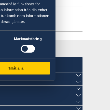
andahålla funktioner för
n information från din enhet
 tur kombinera informationen
orärkonsul i Åbo
deras tjänster.
Marknadsföring
Tillåt alla