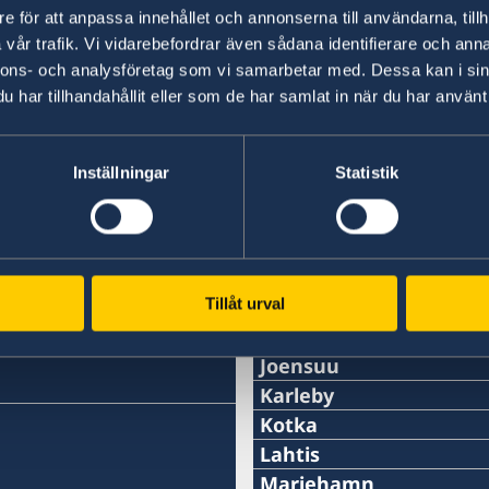
e för att anpassa innehållet och annonserna till användarna, tillh
16 jan. 2023
vår trafik. Vi vidarebefordrar även sådana identifierare och anna
nnons- och analysföretag som vi samarbetar med. Dessa kan i sin
Laura Langh-Lagerlöf ny svensk hon
har tillhandahållit eller som de har samlat in när du har använt 
«
1
2
3
4
5
»
Inställningar
Statistik
s
Svenska konsulat
Tillåt urval
Björneborg
Telefon:
Joensuu
Telefon
Karleby
+358 2 6244 144
Telefon:
Kotka
+358 (0)50 405 8227
Telefon:
Lahtis
E-post:
+358 20 780 7000
Telefon:
Mariehamn