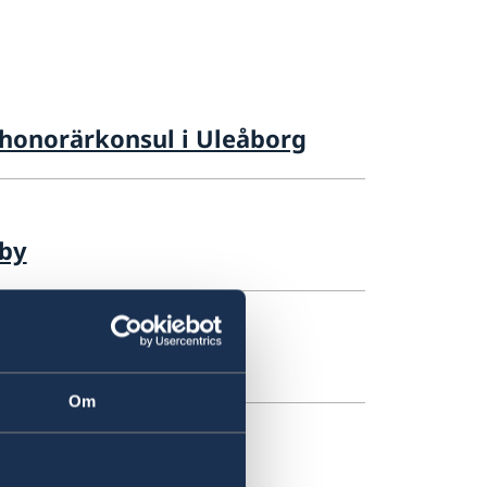
e honorärkonsul i Uleåborg
eby
ör i Finland
Om
orärkonsul i Vasa