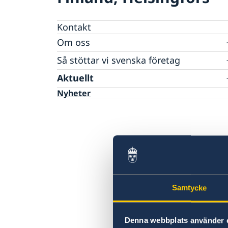
Kontakt
Om oss
Ambassadören
Så stöttar vi svenska företag
Ambassadbyggnadens historia
Vi är en resurs för svenska företag
Aktuellt
Tidigare ambassadörer
Team Sweden
Dataskyddspolicy
Nyheter
Så kan du få stöd
Svenska företag i Finland
Anmäl handelshinder
Samtycke
Denna webbplats använder 