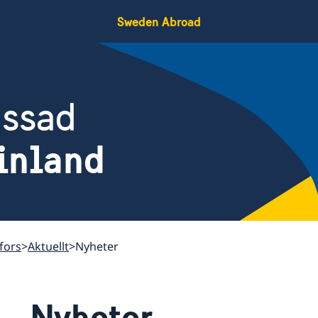
Sweden Abroad
assad
Finland
fors
Aktuellt
Nyheter
Nyheter