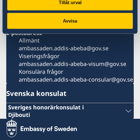
Växel
Tillåt urval
+251 11 518 00 00
Viseringsfrågor
Avvisa
+251 11 518 00 36
E-postadress
Allmänt
ambassaden.addis-abeba@gov.se
Viseringsfrågor
ambassaden.addis-abeba-visum@gov.se
Konsulära frågor
ambassaden.addis-abeba-consular@gov.se
Svenska konsulat
Sveriges honorärkonsulat i
Djibouti
Phone
+253 21 35 69 73