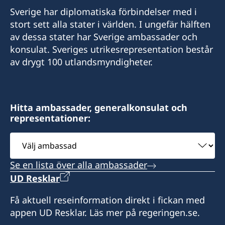
Sverige har diplomatiska förbindelser med i
Emergency (ONLY) phone nr
stort sett alla stater i världen. I ungefär hälften
av dessa stater har Sverige ambassader och
+25377247368 (whatsApp)
konsulat. Sveriges utrikesrepresentation består
av drygt 100 utlandsmyndigheter.
Email
info@sehcons-dji.com
Zone Industriel Sud Lot 172, Route de
Hitta ambassader, generalkonsulat och
representationer:
l'Aeroport, Rout en face station (NOK)
Välj
Öppningstider: Måndag och onsdag 10.00 till
ambassad
12.00.
Se en lista över alla ambassader
UD Resklar
Få aktuell reseinformation direkt i fickan med
appen UD Resklar. Läs mer på regeringen.se.