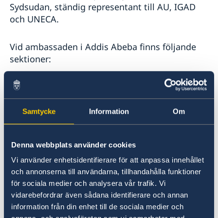
Sydsudan, ständig representant till AU, IGAD
och UNECA.
Vid ambassaden i Addis Abeba finns följande
sektioner:
Sektionen för Politik, multilaterala frågor,
främjande och offentlig diplomati
Sektionen för Bilateralt
Samtycke
Information
Om
utvecklingssamarbete
Sektionen för Regionalt
utvecklingssamarbete
Denna webbplats använder cookies
Sektionen för Administrativa och
Vi använder enhetsidentifierare för att anpassa innehållet
konsulära frågor
och annonserna till användarna, tillhandahålla funktioner
Sektionen för Migration
för sociala medier och analysera vår trafik. Vi
vidarebefordrar även sådana identifierare och annan
information från din enhet till de sociala medier och
Senast uppdaterad 27 okt. 2025, 09.28