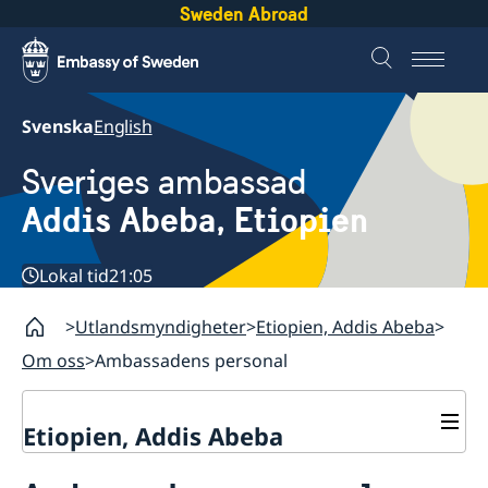
Sweden Abroad
Svenska
English
Sveriges ambassad
Addis Abeba, Etiopien
Lokal tid
21:05
Utlandsmyndigheter
Etiopien, Addis Abeba
Om oss
Ambassadens personal
Etiopien, Addis Abeba
Kontakt