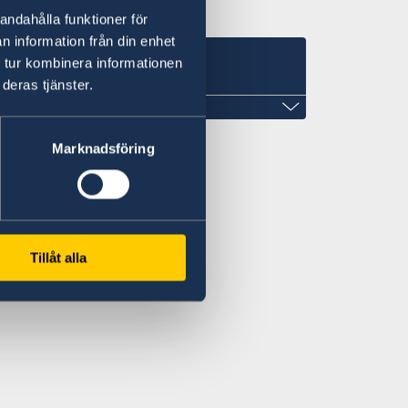
andahålla funktioner för
n information från din enhet
 tur kombinera informationen
deras tjänster.
t i Djibouti
Marknadsföring
 nr
)
Tillåt alla
72, Route de l'Aeroport, Rout en face