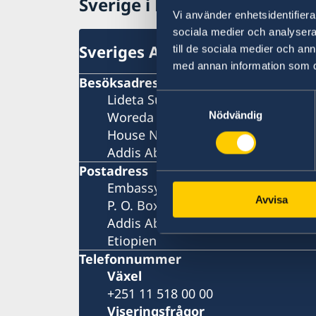
Sverige i Etiopien
Svenska företag i Etiopien
Resa med minderåriga till Etiopien
Val 2026
Vi använder enhetsidentifierar
Anmäl handelshinder
80-årsjubileum
sociala medier och analysera 
Lediga tjänster
Sveriges Ambassad
till de sociala medier och a
med annan information som du 
Besöksadress
Lideta Sub-City
Samtyckesval
Woreda 09
Nödvändig
House No 891
Addis Ababa
Postadress
Embassy of Sweden
Avvisa
P. O. Box 1142
Addis Abeba
Etiopien
Telefonnummer
Växel
+251 11 518 00 00
Viseringsfrågor