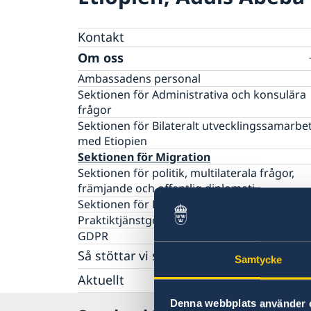
Kontakt
Om oss
Ambassadens personal
Sektionen för Administrativa och konsulära
frågor
Sektionen för Bilateralt utvecklingssamarbe
med Etiopien
Sektionen för Migration
Sektionen för politik, multilaterala frågor,
främjande och offentlig diplomati
Sektionen för Regionalt utvecklingssamarbe
Praktiktjänstgöring på ambassaden
GDPR
Så stöttar vi svenska företag
Samtycke
Vi är en resurs för svenska företag
Aktuellt
Team Sweden
Nyheter
Denna webbplats använder 
Så kan du få stöd