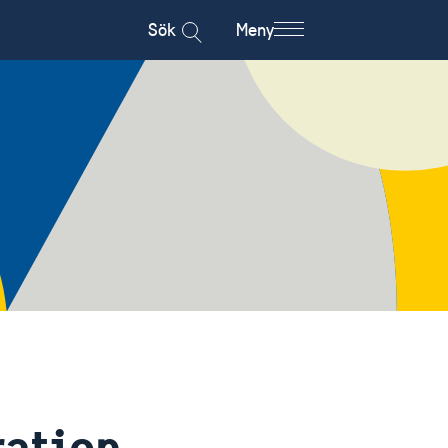
Sök
Meny
ration