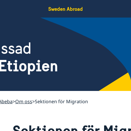
Sweden Abroad
assad
Etiopien
 Abeba
Om oss
Sektionen för Migration
Sektionen för Mig