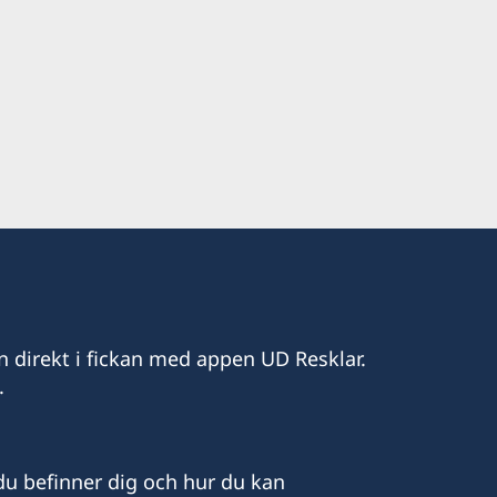
h onsdag 10.00 till 12.00.
n direkt i fickan med appen UD Resklar.
.
u befinner dig och hur du kan