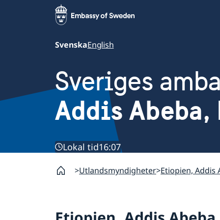
Svenska
English
Sveriges amb
Addis Abeba, 
Lokal tid
16:07
Utlandsmyndigheter
Etiopien, Addis
Etiopien, Addis Abeba