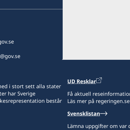
Öppningstider: Måndag oc
ov.se
r@gov.se
UD Resklar
d i stort sett alla stater
ter har Sverige
Få aktuell reseinformatio
ikesrepresentation består
Läs mer på regeringen.se
Svensklistan
Lämna uppgifter om var d