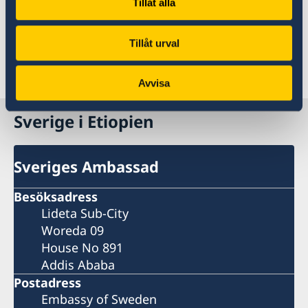
Tillåt alla
För mer information om Sidas regionala arbete
i Afrika, klicka här.
Tillåt urval
Senast uppdaterad 15 mars 2024, 09.37
Avvisa
Sverige i Etiopien
Sveriges Ambassad
Besöksadress
Lideta Sub-City
Woreda 09
House No 891
Addis Ababa
Postadress
Embassy of Sweden