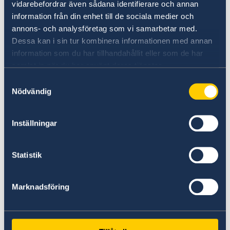
framträdande mellanstatliga aktörerna för
vidarebefordrar även sådana identifierare och annan
regionalt samarbete och integration.
information från din enhet till de sociala medier och
Afrikanska Utvecklingsbanken, specialiserade
annons- och analysföretag som vi samarbetar med.
mellanstatliga organisationer samt
Dessa kan i sin tur kombinera informationen med annan
civilsamhällesorganisationer är också viktiga
information som du har tillhandahållit eller som de har
samarbetspartner.
samlat in när du har använt deras tjänster.
Samtyckesval
Nödvändig
Genomförandet sker i samverkan med Sveriges
landspecifika strategier för
utvecklingssamarbete i Afrika, med globala
Inställningar
samarbeten, samt med Sveriges regionala
strategi för sexuell och reproduktiv hälsa och
Statistik
rättigheter.
För mer information om Sveriges strategi för
Marknadsföring
regionalt utvecklingssamarbete med Afrika,
klicka här.