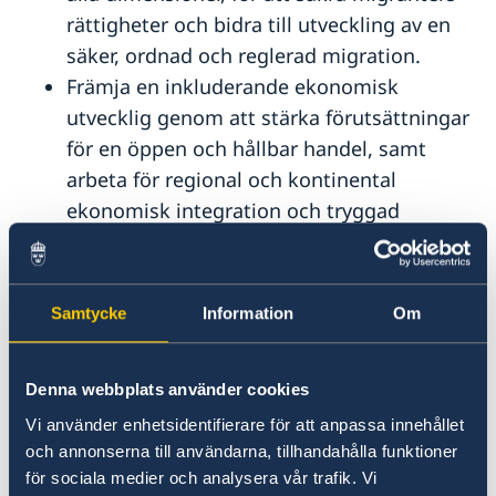
rättigheter och bidra till utveckling av en
säker, ordnad och reglerad migration.
Främja en inkluderande ekonomisk
utvecklig genom att stärka förutsättningar
för en öppen och hållbar handel, samt
arbeta för regional och kontinental
ekonomisk integration och tryggad
livsmedelsförsörjning.
Främja fredliga och inkluderande
samhällen genom att stärka regionala
Samtycke
Information
Om
initiativ och kapacitet för hållbar fred.
Denna webbplats använder cookies
Arbetet sker främst i samarbete med regionala
Vi använder enhetsidentifierare för att anpassa innehållet
aktörer. Afrikanska Unionen och de regionala
och annonserna till användarna, tillhandahålla funktioner
ekonomiska gemenskaperna är de mest
för sociala medier och analysera vår trafik. Vi