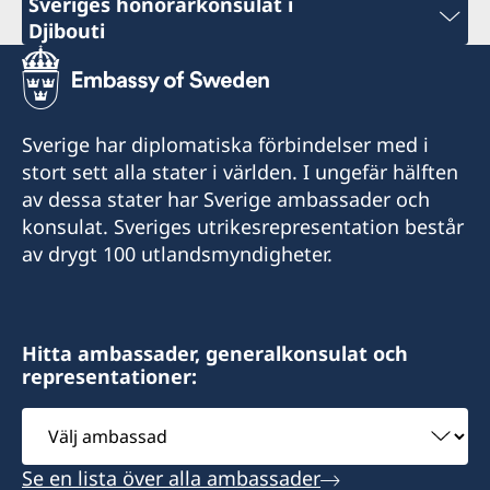
Sveriges honorärkonsulat i
Djibouti
Phone
+253 21 35 69 73
Sverige har diplomatiska förbindelser med i
Emergency (ONLY) phone nr
stort sett alla stater i världen. I ungefär hälften
av dessa stater har Sverige ambassader och
+25377247368 (whatsApp)
konsulat. Sveriges utrikesrepresentation består
av drygt 100 utlandsmyndigheter.
Email
info@sehcons-dji.com
Zone Industriel Sud Lot 172, Route de
Hitta ambassader, generalkonsulat och
representationer:
l'Aeroport, Rout en face station (NOK)
Välj
Öppningstider: Måndag och onsdag 10.00 till
ambassad
12.00.
Se en lista över alla ambassader