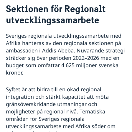
Kontakt
Sektionen för Regionalt
Om oss
utvecklingssamarbete
Ambassadens personal
Sektionen för Administrativa och konsulära frågor
Sektionen för Bilateralt utvecklingssamarbete med
Sveriges regionala utvecklingssamarbete med
Etiopien
Afrika hanteras av den regionala sektionen på
Sektionen för Migration
ambassaden i Addis Abeba. Nuvarande strategi
Sektionen för politik, multilaterala frågor, främjande
sträcker sig över perioden 2022–2026 med en
och offentlig diplomati
budget som omfattar 4 625 miljoner svenska
Sektionen för Regionalt utvecklingssamarbete
Praktiktjänstgöring på ambassaden
kronor.
GDPR
Så stöttar vi svenska företag
Syftet är att bidra till en ökad regional
Vi är en resurs för svenska företag
integration och stärkt kapacitet att möta
Aktuellt
Team Sweden
gränsöverskridande utmaningar och
Nyheter
Så kan du få stöd
möjligheter på regional nivå. Tematiska
Svenska företag i Etiopien
Resa med minderåriga till Etiopien
Val 2026
områden för Sveriges regionala
Anmäl handelshinder
80-årsjubileum
utvecklingssamarbete med Afrika söder om
Lediga tjänster