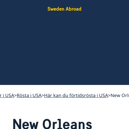
Sweden Abroad
r i USA
Rösta i USA
Här kan du förtidsrösta i USA
New Orl
New Orleans