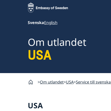
Svenska
English
Om utlandet
USA
Om utlandet
USA
Service till svenska
USA