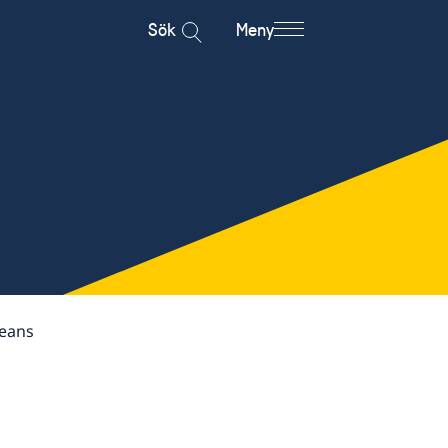
Sök
Meny
eans