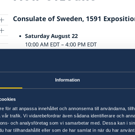
Consulate of Sweden, 1591 Expositio
Saturday August 22
10:00 AM EDT – 4:00 PM EDT
Senast uppdaterad 27 maj 2026, 11.47
et
Information
cookies
e för att anpassa innehållet och annonserna till användarna, tillh
Svenska konsulat
lkonsulat
vår trafik. Vi vidarebefordrar även sådana identifierare och anna
nnons- och analysföretag som vi samarbetar med. Dessa kan i sin
Anchorage, AK
har tillhandahållit eller som de har samlat in när du har använt 
Tel:
Atlanta, GA