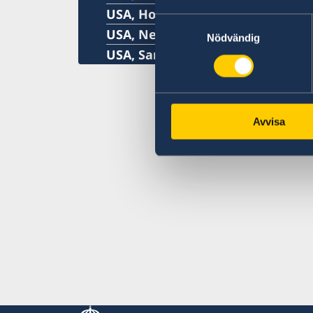
USA, Houston
Samtyckesval
USA, New York
Nödvändig
USA, San Francisco
Avvisa