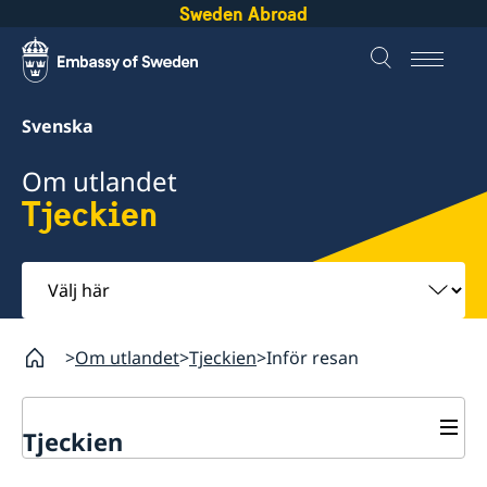
Sweden Abroad
Svenska
Om utlandet
Tjeckien
Välj
här
Om utlandet
Tjeckien
Inför resan
Tjeckien
Rösta i Tjeckien