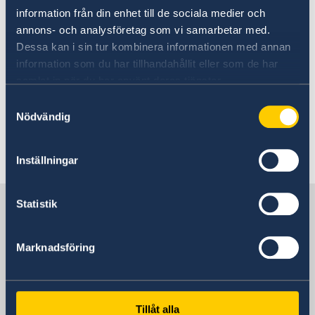
information från din enhet till de sociala medier och
Förbered din resa
annons- och analysföretag som vi samarbetar med.
Dessa kan i sin tur kombinera informationen med annan
information som du har tillhandahållit eller som de har
Här finns generell information som gäller för
samlat in när du har använt deras tjänster.
alla länder. I vissa länder gäller dessutom
Samtyckesval
ytterligare villkor. Kontakta ansvarig ambassad
Nödvändig
för mer information.
Inställningar
Läs mer
Sverige i Tjeckien
Statistik
Marknadsföring
Sveriges ambassad
Tjeckien, Prag
Tillåt alla