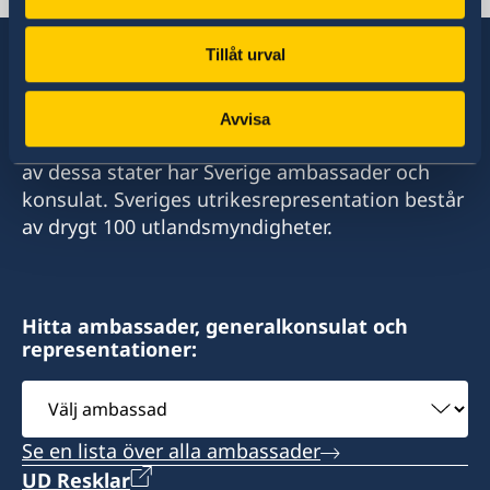
Tillåt urval
Sverige har diplomatiska förbindelser med i
Avvisa
stort sett alla stater i världen. I ungefär hälften
av dessa stater har Sverige ambassader och
konsulat. Sveriges utrikesrepresentation består
av drygt 100 utlandsmyndigheter.
Hitta ambassader, generalkonsulat och
representationer:
Välj
ambassad
Se en lista över alla ambassader
UD Resklar