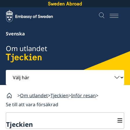
Sweden Abroad
Svenska
Om utlandet
Tjeckien
Välj
här
Om utlandet
Tjeckien
Inför resan
Se till att vara försäkrad
Tjeckien