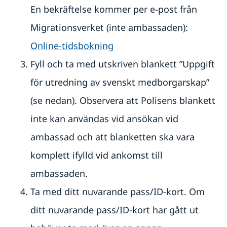
Service för svenska företag
Ambassadens reseinformation
En bekräftelse kommer per e-post från
Aktuella händelser
Covid-19: Lägesbild och reseinformation
Handel med utlandet
Migrationsverket (inte ambassaden):
Allmänna säkerhetsläget
Svenska företag i utlandet
Inför resan
Online-tidsbokning
Se till att vara försäkrad
Om olyckan är framme
Läs på om ditt resmål
Tips till resenärer i Tjeckien
Fyll och ta med utskriven blankett ”Uppgift
Svenska organisationer och föreningar
Arv i internationella situationer
för utredning av svenskt medborgarskap”
Behöver jag visum?
Adresser och telefonnummer i Tjeckien
Pass och ID-kort
(se nedan). Observera att Polisens blankett
inte kan användas vid ansökan vid
ambassad och att blanketten ska vara
komplett ifylld vid ankomst till
ambassaden.
Ta med ditt nuvarande pass/ID-kort. Om
ditt nuvarande pass/ID-kort har gått ut