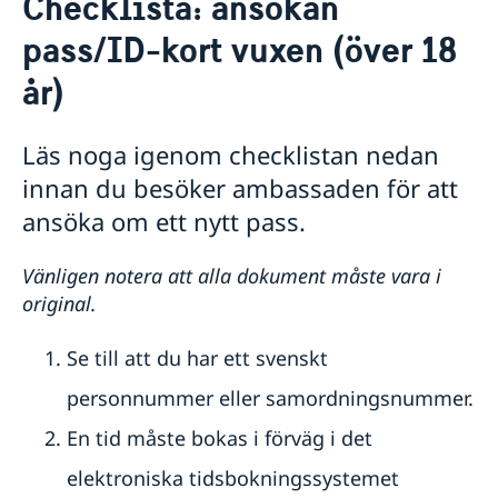
Checklista: ansökan
Hjälp till svenskar i Tjeckien
pass/ID-kort vuxen (över 18
Rösta i Tjeckien
Akut hjälp
år)
Om du blir sjuk eller råkar ut för en olycka
Pass utomlands
Larmcentraler
Tidsbokning pass/id-kort och samordningsnummer
Läs noga igenom checklistan nedan
Anmälan om svenskt medborgarskap
innan du besöker ambassaden för att
Beställning av samordningsnummer i Prag
ansöka om ett nytt pass.
Checklista: ansökan pass/ID-kort barn (under 18 år)
Checklista: ansökan pass/ID-kort vuxen (över 18
år)
Vänligen notera att alla dokument måste vara i
Prövning av svenskt medborgarskap
original.
Förlust av pass
Provisoriskt pass
Se till att du har ett svenskt
Nationellt id-kort
Hjälp kring medborgarskap
personnummer eller samordningsnummer.
Gifta sig utomlands
En tid måste bokas i förväg i det
Avgifter
Reseinformation
elektroniska tidsbokningssystemet