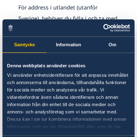
För address i utlandet (utanför
Sverige), behöver du fylla i och ta med
utskriven blankett ”Ny adress/röstlängd
för utvandrad”.
Samtycke
Information
Om
Ladda ner blanketten här
Om du har dubbelt medborgarskap (dvs.
Denna webbplats använder cookies
ett annat medborgarskap än det svenska)
Vi använder enhetsidentifierare för att anpassa innehållet
och annonserna till användarna, tillhandahålla funktioner
ska intyg om detta uppvisas. Notera att
för sociala medier och analysera vår trafik. Vi
passmyndigheten i vissa fall kan begära
vidarebefordrar även sådana identifierare och annan
information från din enhet till de sociala medier och
intyg om att du inte blivit medborgare i
annons- och analysföretag som vi samarbetar med.
annat land där du varit bosatt.
Dessa kan i sin tur kombinera informationen med annan
information som du har tillhandahållit eller som de har
Om du aldrig bott i Sverige behöver du
samlat in när du har använt deras tjänster.