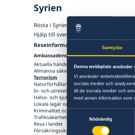
Syrien
Rösta i Syrien
Hjälp till svenskar i Syrien
Rösta i Syrien
Reseinformation
Samtycke
Pass i Syrien
Ambassadens reseinformation
Samordningsnummer I Syrien
Svenskt medborgarskap
Aktuella händelser
Förlust av pass
Denna webbplats använder 
Akut hjälp
Allmänna säkerhetsläget
Vi använder enhetsidentifierar
Terrorism
Larmcentraler
sociala medier och analysera 
Naturförhållanden och katastrofer
Juridisk hjälp i utlandet
In- och utresebestämmelser
till de sociala medier och a
Om du blir sjuk eller råkar ut för en olycka
Hälso- och sjukvård
Familjerelaterat tvång
med annan information som du 
Lokala lagar och sedvänjor
Kriminalitet och personlig säkerhet
Samtyckesval
Trafiksäkerhet
Nödvändig
Resa i landet
Försäkringsskydd