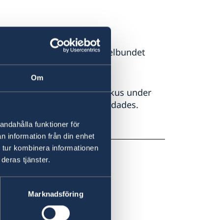
det och det förekommer regelbundet
.
Om
tack mot en kyrka i Damaskus under
ades och ett femtiotal skadades.
andahålla funktioner för
errorism och turism
n information från din enhet
 tur kombinera informationen
deras tjänster.
Marknadsföring