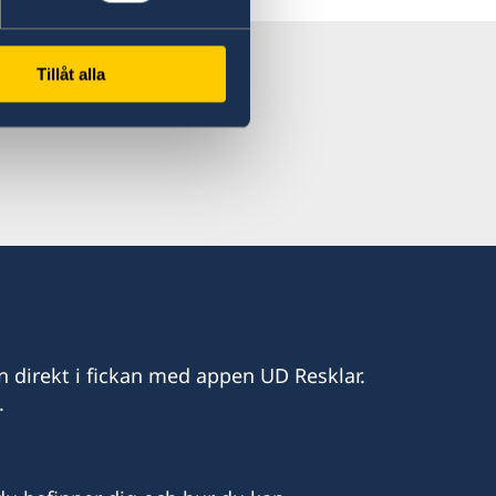
Tillåt alla
n direkt i fickan med appen UD Resklar.
.