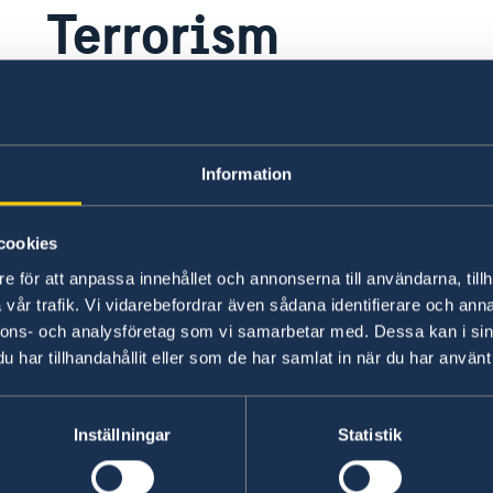
Terrorism
Daesh och andra terrorgrupper är aktiva i lan
terrorattacker, och försök därom, mot civila mål
Information
Den 22 juni 2025 genomfördes en självmordsat
pågående gudstjänst. Omkring 27 personer död
cookies
e för att anpassa innehållet och annonserna till användarna, tillh
För mer information, se UD:s information om
T
vår trafik. Vi vidarebefordrar även sådana identifierare och anna
nnons- och analysföretag som vi samarbetar med. Dessa kan i sin
har tillhandahållit eller som de har samlat in när du har använt 
Senast uppdaterad 04 aug. 2026, 07.50
Inställningar
Statistik