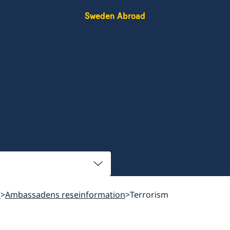
Sweden Abroad
n
Ambassadens reseinformation
Terrorism