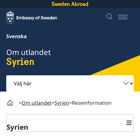
Sweden Abroad
Svenska
Om utlandet
Syrien
Välj
här
Om utlandet
Syrien
Reseinformation
Syrien
Rösta i Syrien