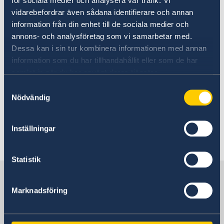
för sociala medier och analysera vår trafik. Vi
vidarebefordrar även sådana identifierare och annan
UD:s reseinformation på
information från din enhet till de sociala medier och
regeringen.se
annons- och analysföretag som vi samarbetar med.
Dessa kan i sin tur kombinera informationen med annan
Ladda ner appen UD Resklar
information som du har tillhandahållit eller som de har
samlat in när du har använt deras tjänster.
Ladda ner UD Resklar på Google Play
Samtyckesval
Ladda ner UD Resklar på iTunes
Nödvändig
Följ UD Resklar på Facebook och X
Inställningar
UD Resklar på Facebook
UD Resklar på X
Statistik
Sverige i Syrien
Marknadsföring
SVERIGES AMBASSAD