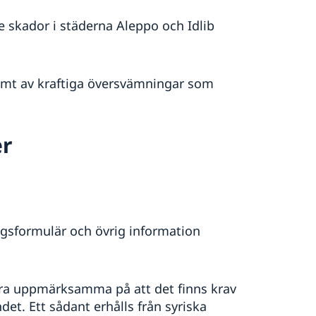
 skador i städerna Aleppo och Idlib
amt av kraftiga översvämningar som
er
ngsformulär och övrig information
ara uppmärksamma på att det finns krav
det. Ett sådant erhålls från syriska