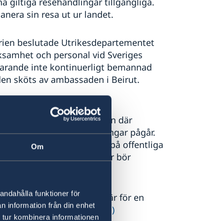
a giltiga resehandlingar tillgängliga.
anera sin resa ut ur landet.
yrien beslutade Utrikesdepartementet
rksamhet och personal vid Sveriges
arande inte kontinuerligt bemannad
den sköts av ambassaden i Beirut.
 att noggrant följa
, undvika samtliga områden där
följen och större folksamlingar pågår.
fering eller videofilmning på offentliga
Om
tallationer och anläggningar bör
andahålla funktioner för
i Syrien, oavsett om det är för en
n information från din enhet
klistan.(opens in a new tab)
 tur kombinera informationen