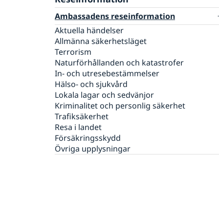
Pass i Syrien
Ambassadens reseinformation
Samordningsnummer I Syrien
Svenskt medborgarskap
Aktuella händelser
Förlust av pass
Akut hjälp
Allmänna säkerhetsläget
Terrorism
Larmcentraler
Naturförhållanden och katastrofer
Juridisk hjälp i utlandet
In- och utresebestämmelser
Om du blir sjuk eller råkar ut för en olycka
Hälso- och sjukvård
Familjerelaterat tvång
Lokala lagar och sedvänjor
Kriminalitet och personlig säkerhet
Trafiksäkerhet
Resa i landet
Försäkringsskydd
Övriga upplysningar