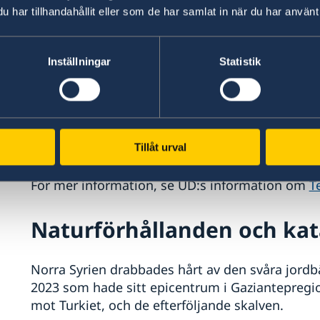
har tillhandahållit eller som de har samlat in när du har använt 
Terrorism
Inställningar
Statistik
Daesh och andra terrorgrupper är aktiva i lan
terrorattacker, och försök därom, mot civila mål
Den 22 juni 2025 genomfördes en självmordsat
pågående gudstjänst. Omkring 27 personer död
Tillåt urval
För mer information, se UD:s information om
T
Naturförhållanden och kat
Norra Syrien drabbades hårt av den svåra jordb
2023 som hade sitt epicentrum i Gaziantepregi
mot Turkiet, och de efterföljande skalven.