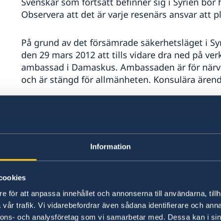
Svenskar som fortsatt befinner sig i Syrien bör h
Observera att det är varje resenärs ansvar att pl
På grund av det försämrade säkerhetsläget i S
den 29 mars 2012 att tills vidare dra ned på ve
ambassad i Damaskus. Ambassaden är för närv
och är stängd för allmänheten. Konsulära ären
De svenskar som befinner sig i landet uppmanas
nyhetsrapporteringen om utvecklingen i landet
militära insatser, demonstrationer, begravnings
Av säkerhetsskäl bör återhållsamhet vid fotogra
Information
platser tillämpas. Fotografering av militära ins
undvikas.
cookies
e för att anpassa innehållet och annonserna till användarna, tillh
Ambassaden uppmanar alla svenskar som vistas 
vår trafik. Vi vidarebefordrar även sådana identifierare och anna
längre eller kortare tid, att anmäla sig till
Svens
nnons- och analysföretag som vi samarbetar med. Dessa kan i sin