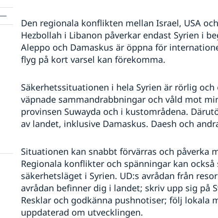
Den regionala konflikten mellan Israel, USA och
Hezbollah i Libanon påverkar endast Syrien i 
Aleppo och Damaskus är öppna för internationel
flyg på kort varsel kan förekomma.
Säkerhetssituationen i hela Syrien är rörlig oc
väpnade sammandrabbningar och våld mot minorit
provinsen Suwayda och i kustområdena. Därutöv
av landet, inklusive Damaskus. Daesh och andra 
Situationen kan snabbt förvärras och påverka m
Regionala konflikter och spänningar kan också 
säkerhetsläget i Syrien. UD:s avrådan från resor 
avrådan befinner dig i landet; skriv upp sig på
Resklar och godkänna pushnotiser; följ lokala 
uppdaterad om utvecklingen.