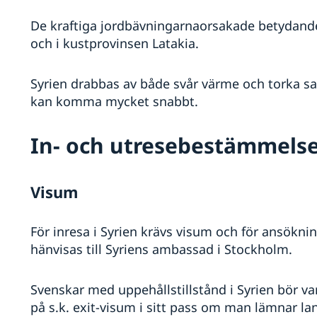
De kraftiga jordbävningarnaorsakade betydande
och i kustprovinsen Latakia.
Syrien drabbas av både svår värme och torka s
kan komma mycket snabbt.
In- och utresebestämmels
Visum
För inresa i Syrien krävs visum och för ansökni
hänvisas till Syriens ambassad i Stockholm.
Svenskar med uppehållstillstånd i Syrien bör v
på s.k. exit-visum i sitt pass om man lämnar lan