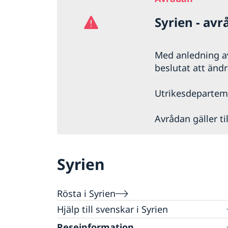
Syrien - av
Med anledning av
beslutat att ändr
Utrikesdepartemen
Avrådan gäller til
Syrien
Rösta i Syrien
Hjälp till svenskar i Syrien
Rösta i Syrien
Reseinformation