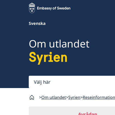
Svenska
Om utlandet
Syrien
Välj
här
Om utlandet
Syrien
Reseinformatio
Avrådan