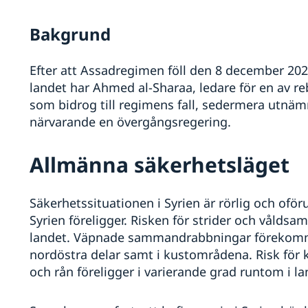
Bakgrund
Efter att Assadregimen föll den 8 december 202
landet har Ahmed al-Sharaa, ledare för en av r
som bidrog till regimens fall, sedermera utnämnt
närvarande en övergångsregering.
Allmänna säkerhetsläget
Säkerhetssituationen i Syrien är rörlig och oföru
Syrien föreligger. Risken för strider och våldsa
landet. Väpnade sammandrabbningar förekommer
nordöstra delar samt i kustområdena. Risk för k
och rån föreligger i varierande grad runtom i la