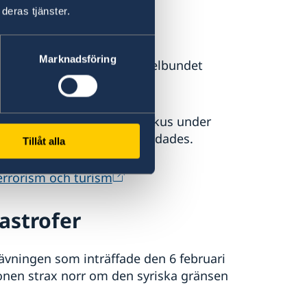
deras tjänster.
Marknadsföring
det och det förekommer regelbundet
.
tack mot en kyrka i Damaskus under
ades och ett femtiotal skadades.
Tillåt alla
errorism och turism
astrofer
ävningen som inträffade den 6 februari
onen strax norr om den syriska gränsen