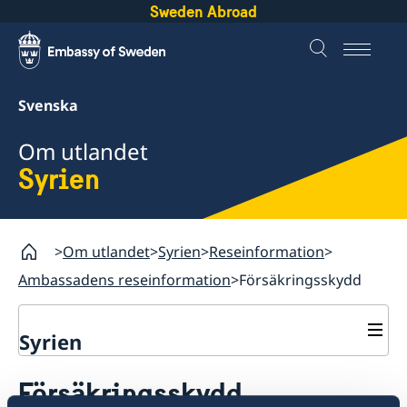
Sweden Abroad
Svenska
Om utlandet
Syrien
Om utlandet
Syrien
Reseinformation
Ambassadens reseinformation
Försäkringsskydd
Syrien
Rösta i Syrien
Försäkringsskydd
Hjälp till svenskar i Syrien