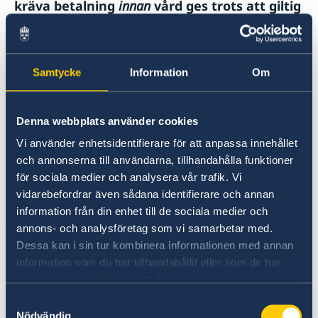
kräva betalning
innan
vård ges trots att giltig
försäkring finns. Ha alltid med ett
kredit/bankkort som kan täcka nödvändig
vård.
Samtycke
Information
Om
Kolera
Denna webbplats använder cookies
På grund av bristande vattenrening har det
Vi använder enhetsidentifierare för att anpassa innehållet
förekommit utbrott av kolera i flera provinser.
och annonserna till användarna, tillhandahålla funktioner
Resenärer uppmanas att se över sitt
för sociala medier och analysera vår trafik. Vi
vaccinationsskydd innan avresa, vara noga med
vidarebefordrar även sådana identifierare och annan
handhygien samt undvika att dricka
information från din enhet till de sociala medier och
kranvatten.
annons- och analysföretag som vi samarbetar med.
Tidvis förekommer också utbrott av kolera i de
Dessa kan i sin tur kombinera informationen med annan
fattigare delarna av landsbygden, främst vid
information som du har tillhandahållit eller som de har
kraftiga regn och framför allt i norra Kwa-Zulu
samlat in när du har använt deras tjänster.
Natal, Mpumalanga och Limpopo.
Samtyckesval
Nödvändig