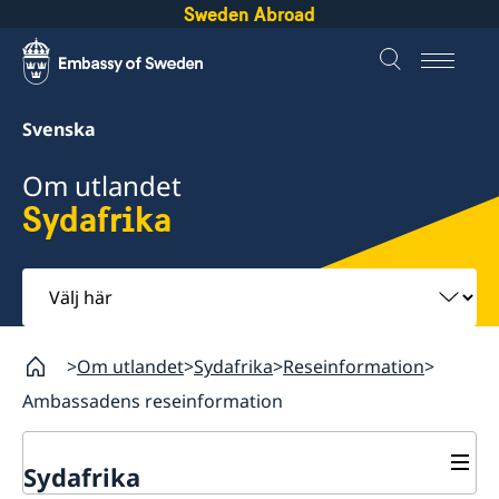
Sweden Abroad
Svenska
Om utlandet
Sydafrika
Välj
här
Om utlandet
Sydafrika
Reseinformation
Ambassadens reseinformation
Sydafrika