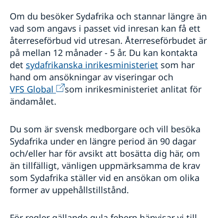
Om du besöker Sydafrika och stannar längre än
vad som angavs i passet vid inresan kan få ett
återreseförbud vid utresan. Återreseförbudet är
på mellan 12 månader - 5 år. Du kan kontakta
det
sydafrikanska inrikesministeriet
som har
hand om ansökningar av viseringar och
VFS Global
som inrikesministeriet anlitat för
ändamålet.
Du som är svensk medborgare och vill besöka
Sydafrika under en längre period än 90 dagar
och/eller har för avsikt att bosätta dig här, om
än tillfälligt, vänligen uppmärksamma de krav
som Sydafrika ställer vid en ansökan om olika
former av uppehållstillstånd.
För regler gällande gula febern hänvisar vi till