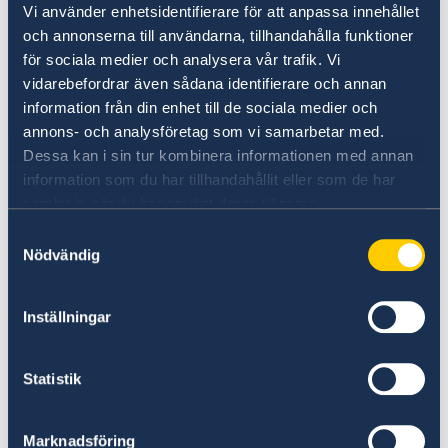
Vi använder enhetsidentifierare för att anpassa innehållet
klokt att ha telefon- och kortnummer
och annonserna till användarna, tillhandahålla funktioner
nedskrivet. Ta inte emot hjälp från
för sociala medier och analysera vår trafik. Vi
främmande personer vid bankomaten.
vidarebefordrar även sådana identifierare och annan
Kontokortsbedrägerier är relativt vanligt
information från din enhet till de sociala medier och
förekommande. Det är därför bra att
annons- och analysföretag som vi samarbetar med.
försöka undvika att lämna ditt kort utan
Dessa kan i sin tur kombinera informationen med annan
information som du har tillhandahållit eller som de har
uppsikt. Lämna inte heller din plånbok
samlat in när du har använt deras tjänster.
eller handväska obevakad.
Samtyckesval
Nödvändig
Undvik att åka lokaltåget (Obs ej att
förväxla med "Gautrain-tåget" se mer
Inställningar
nedan) mellan Johannesburg och Pretoria,
liksom pendeltåget i Kapstaden.
Statistik
Notera däremot att detta inte gäller
Gautrain-tåget
, som i viss utsträckning
Marknadsföring