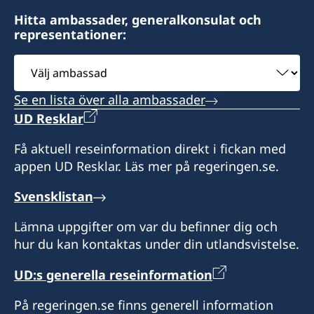
Cape Town 8001
Hitta ambassader, generalkonsulat och
representationer:
Telefontider: 09h00 - 10h00 tisdag till fredag
Välj
Bokade mötestider: 10h00 - 12h00 och 13h00 -
ambassad
15h00 tisdag och torsdag
Se en lista över alla ambassader
UD Resklar
Hemsida : www.csct.se
Få aktuell reseinformation direkt i fickan med
Honorärkonsul
appen UD Resklar. Läs mer på regeringen.se.
Carl Fredrik Sammeli
Svensklistan
Assistent
Lämna uppgifter om var du befinner dig och
hur du kan kontaktas under din utlandsvistelse.
Julia O'Connor
UD:s generella reseinformation
På regeringen.se finns generell information