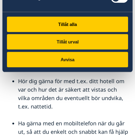
motsvarar Arlanda-express, och anses
säkert. Gautrain går bl.a. mellan OR
Tambo-flygplatsen och Pretoria eller Park
Tillåt alla
Station i Johannesburg.
Tillåt urval
Besök inte kåkstäder på egen hand, utan
se till att vara i sällskap med en erfaren
Avvisa
guide eller chaufför.
Hör dig gärna för med t.ex. ditt hotell om
var och hur det är säkert att vistas och
vilka områden du eventuellt bör undvika,
t.ex. nattetid.
Ha gärna med en mobiltelefon när du går
ut, så att du enkelt och snabbt kan få hjälp