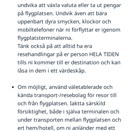
undvika att växla valuta eller ta ut pengar
Utvecklingssamarbete
på flygplatsen. Undvik även att bära
Openaid
Service för svenska företag
uppenbart dyra smycken, klockor och
Programöversikt Sydafrika
Business Sweden
mobiltelefoner när ni förflyttar er igenom
Anmäla handelshinder
flygplatsterminalerna.
Handel med Sydafrika
Tänk också på att alltid ha era
resehandlingar på er person HELA TIDEN
tills ni kommer till er destination och kan
låsa in dem i ett värdeskåp.
Om möjligt, använd väletablerade och
kända transport-/resebolag för resor till
och från flygplatsen. Iaktta särskild
försiktighet, både i själva terminalen och
under transporten mellan flygplatsen och
ert hem/hotell, om ni anländer med ett