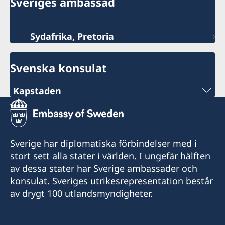
Sveriges ambassad
Sydafrika, Pretoria
Svenska konsulat
Kapstaden
Telefon
+27 21 300 9254
Sverige har diplomatiska förbindelser med i
epost
stort sett alla stater i världen. I ungefär hälften
av dessa stater har Sverige ambassader och
sweden@csct.se
konsulat. Sveriges utrikesrepresentation består
Innovation City Cape Town
av drygt 100 utlandsmyndigheter.
Darter Road
Gardens