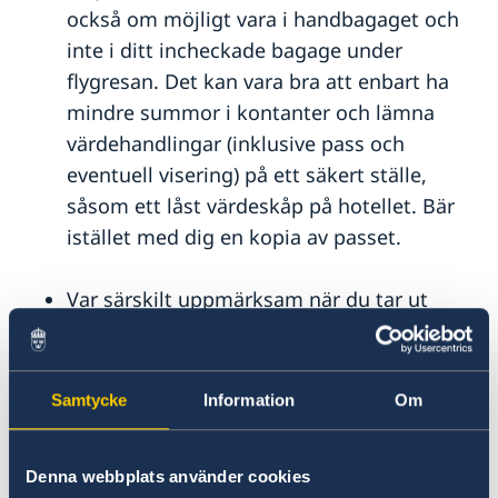
också om möjligt vara i handbagaget och
inte i ditt incheckade bagage under
flygresan. Det kan vara bra att enbart ha
mindre summor i kontanter och lämna
värdehandlingar (inklusive pass och
eventuell visering) på ett säkert ställe,
såsom ett låst värdeskåp på hotellet. Bär
istället med dig en kopia av passet.
Var särskilt uppmärksam när du tar ut
pengar i en bankomat. Ta helst ut pengar
dagtid, inne på ett bankkontor eller
tillsammans med en annan person i ditt
Samtycke
Information
Om
ressällskap. Förlorar du kortet, eller om
kortet inte återlämnas av automaten bör
Denna webbplats använder cookies
du omgående spärra det. Det kan vara