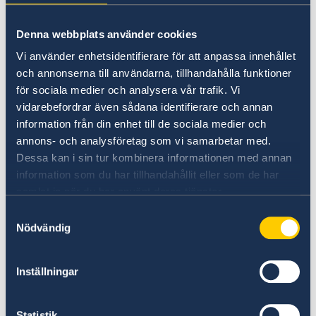
Utvecklingssamarbete
Protestmarscher och demonstrationer kan
Denna webbplats använder cookies
uppstå var som helst i Sydafrika och ibland
Openaid
Service för svenska företag
med kort varsel. Undvik områden där
Programöversikt Sydafrika
Vi använder enhetsidentifierare för att anpassa innehållet
Business Sweden
demonstrationer och marscher äger rum, i
och annonserna till användarna, tillhandahålla funktioner
Anmäla handelshinder
synnerhet universitet och offentliga byggnader.
för sociala medier och analysera vår trafik. Vi
Handel med Sydafrika
Följ den lokala nyhetsrapporteringen för
vidarebefordrar även sådana identifierare och annan
uppdaterad information.
information från din enhet till de sociala medier och
annons- och analysföretag som vi samarbetar med.
Dessa kan i sin tur kombinera informationen med annan
Läs mer om ambassadens detaljerade
information som du har tillhandahållit eller som de har
rekommendationer under
samlat in när du har använt deras tjänster.
Kriminalitet och Personlig Säkerhet
samt under
Samtyckesval
Trafiksäkerhet
Nödvändig
Ambassaden vill passa på att påminna om
Inställningar
möjligheten att
anmäla sin närvaro
i landet.
Senast uppdaterad 04 aug. 2026, 14.24
Statistik