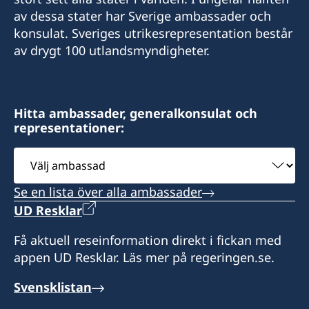
av dessa stater har Sverige ambassader och
sweden@csct.se
konsulat. Sveriges utrikesrepresentation består
Innovation City Cape Town
av drygt 100 utlandsmyndigheter.
Darter Road
Gardens
Cape Town 8001
Hitta ambassader, generalkonsulat och
representationer:
Telefontider: 09h00 - 10h00 tisdag till fredag
Välj
Bokade mötestider: 10h00 - 12h00 och 13h00 -
ambassad
15h00 tisdag och torsdag
Se en lista över alla ambassader
UD Resklar
Hemsida : www.csct.se
Få aktuell reseinformation direkt i fickan med
Honorärkonsul
appen UD Resklar. Läs mer på regeringen.se.
Carl Fredrik Sammeli
Svensklistan