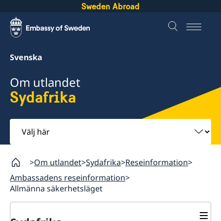
Sweden Abroad
Svenska
Om utlandet
Sydafrika
Välj
här
Om utlandet
Sydafrika
Reseinformation
Ambassadens reseinformation
Allmänna säkerhetsläget