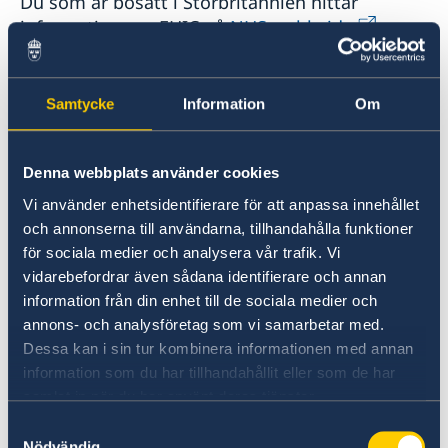
Du som är bosatt i Storbritannien hittar
information om EHIC på
NHS webbsida.
Tänk på att du alltid bör ha en reseförsäkring i
Samtycke
Information
Om
det fall du behöver sjukvård som inte bedöms
som akut.
Denna webbplats använder cookies
Mer information också på
Vi använder enhetsidentifierare för att anpassa innehållet
brittiska regeringens webbplats.
och annonserna till användarna, tillhandahålla funktioner
för sociala medier och analysera vår trafik. Vi
Information om att resa med mediciner till
vidarebefordrar även sådana identifierare och annan
Storbritannien finns på brittiska
information från din enhet till de sociala medier och
regeringens webbplats
. Se även
annons- och analysföretag som vi samarbetar med.
ytterligare information gällande inresa med
Dessa kan i sin tur kombinera informationen med annan
narkotiskt läkemedel
information som du har tillhandahållit eller som de har
.
samlat in när du har använt deras tjänster.
Samtyckesval
Nödvändig