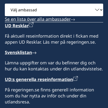
och Faversham)
Outer Hebrides
Mariner House
Öppettider: 09:00 – 17:00
Northern Ireland
Välj
Trondheim Way
ambassad
Konsulatet täcker följande områden: Antrim,
Honorärkonsul
Öppettider: enligt överenskommelse
På detta konsulat kan du hämta pass.
Stallingborough
Se en lista över alla ambassader
Armagh, Down, Fermanagh, Londonderry och
Immingham
George Gaggero
Honorärkonsul
UD Resklar
Tyrone
Öppettider: enligt överenskommelse
North East Lincolnshire DN41 8FD
Telefontid: tisdag och torsdag 09:00 – 14:00
Assistent
James Ryeland
Få aktuell reseinformation direkt i fickan med
Konsulatet täcker följande områden:
På detta konsulat kan du hämta pass.
appen UD Resklar. Läs mer på regeringen.se.
Humberside, Lincolnshire and
Honorärkonsul
Maria Jesus Lyon
Nottinghamshire, Durham, Northumberland
Öppettider: enligt överenskommelse
Svensklistan
Mike Christopherson
and Tyne and Wear, Cleveland and North
Honorärkonsul
Yorkshire (norr om en linje mellan Hawes och
Lämna uppgifter om var du befinner dig och
Scarborough)
hur du kan kontaktas under din utlandsvistelse.
David Clarke
UD:s generella reseinformation
Öppettider: enligt överenskommelse
Assistent
På regeringen.se finns generell information
Honorärkonsul
Karen Patterson
som du har nytta av inför och under din
Camilla Carlbom Flinn
utlandsresa.