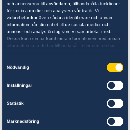
och annonserna till användarna, tillhandahålla funktioner
Svenska medborgare som någon gång varit
för sociala medier och analysera vår trafik. Vi
folkbokförda i Sverige kan beställa ett
vidarebefordrar även sådana identifierare och annan
personbevis från Skatteverket som visar ens
information från din enhet till de sociala medier och
civilstånd vid tiden för utflyttning. Personbevis
annons- och analysföretag som vi samarbetar med.
kan beställas från Skatteverket på engelska
Dessa kan i sin tur kombinera informationen med annan
med stämpel och underskrift.
information som du har tillhandahållit eller som de har
Här finns mer information om personbevis.
samlat in när du har använt deras tjänster.
Samtyckesval
Svenska Kyrkan i London viger enligt brittisk
Nödvändig
lag,
här finns mer information
. Sveriges
ambassad i London förrättar inte vigsel.
Inställningar
Hindersprövning för vigsel i tredje
Statistik
land
Ambassaden i London kan i särskilda fall
Marknadsföring
hinderspröva från Sverige utflyttade svenska