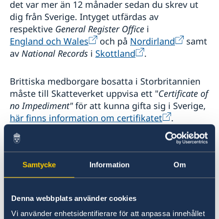
det var mer än 12 månader sedan du skrev ut
Resor från Sverige till Storbritannien
dig från Sverige. Intyget utfärdas av
Terrorism
respektive
General Register Office
i
Naturförhållanden och katastrofer
England och Wales
och på
Nordirland
samt
Hälso- och sjukvård
av
National Records
i
Skottland
.
Kriminalitet och personlig säkerhet
Trafiksäkerhet
Resa i landet
Brittiska medborgare bosatta i Storbritannien
Gibraltar
måste till Skatteverket uppvisa ett "
Certificate of
Storbritanniens utomeuropeiska territorier
no Impediment"
för att kunna gifta sig i Sverige,
Resor från Storbritannien till Sverige
här finns information om certifikatet
.
Vigsel i Storbritannien
Samtycke
Information
Om
Svenska medborgare bosatta i Storbritannien
ska inför vigsel kontakta sitt lokala Register
Office för att avisera giftermålet (”give notice”).
Denna webbplats använder cookies
Här finns mer information.
Vi använder enhetsidentifierare för att anpassa innehållet