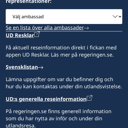
(Rochesterområdet, öster om Tunbridge Wells
representationer:
Orkney, Shetland Islands, Tayside och The
Carlbom Shipping Limited
Belfast BT3 9AH
och Faversham)
Outer Hebrides
Mariner House
Öppettider: 09:00 – 17:00
Northern Ireland
Välj
Trondheim Way
ambassad
Konsulatet täcker följande områden: Antrim,
Honorärkonsul
Öppettider: enligt överenskommelse
På detta konsulat kan du hämta pass.
Stallingborough
Se en lista över alla ambassader
Armagh, Down, Fermanagh, Londonderry och
Immingham
George Gaggero
Honorärkonsul
UD Resklar
Tyrone
Öppettider: enligt överenskommelse
North East Lincolnshire DN41 8FD
Telefontid: tisdag och torsdag 09:00 – 14:00
Assistent
James Ryeland
Få aktuell reseinformation direkt i fickan med
Konsulatet täcker följande områden:
På detta konsulat kan du hämta pass.
appen UD Resklar. Läs mer på regeringen.se.
Humberside, Lincolnshire and
Honorärkonsul
Maria Jesus Lyon
Nottinghamshire, Durham, Northumberland
Öppettider: enligt överenskommelse
Svensklistan
Mike Christopherson
and Tyne and Wear, Cleveland and North
Honorärkonsul
Yorkshire (norr om en linje mellan Hawes och
Lämna uppgifter om var du befinner dig och
Scarborough)
hur du kan kontaktas under din utlandsvistelse.
David Clarke
UD:s generella reseinformation
Öppettider: enligt överenskommelse
Assistent
På regeringen.se finns generell information
Honorärkonsul
Karen Patterson
som du har nytta av inför och under din
Camilla Carlbom Flinn
utlandsresa.