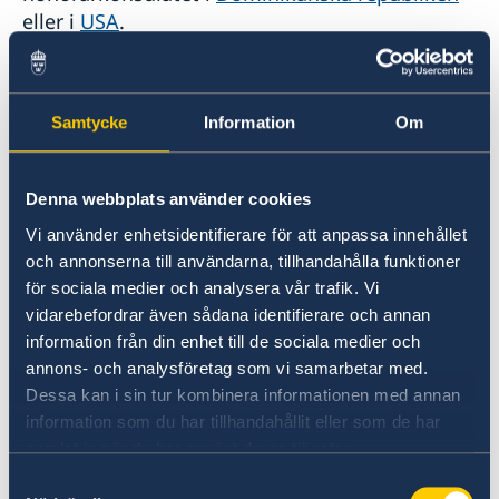
eller i
USA
.
Brevrösta från Sint Maarten
Samtycke
Information
Om
Alla som befinner sig utomlands kan brevrösta.
Valmyndigheten skickar material för
brevröstning till de väljare som bor utomlands
Denna webbplats använder cookies
(väljare som inte längre är folkbokförda i
Vi använder enhetsidentifierare för att anpassa innehållet
Sverige), som är med i röstlängden och som
och annonserna till användarna, tillhandahålla funktioner
har en uppdaterad adress i Skatteverkets
för sociala medier och analysera vår trafik. Vi
folkbokföringsregister.
vidarebefordrar även sådana identifierare och annan
information från din enhet till de sociala medier och
Om att brevrösta från utlandet - på
annons- och analysföretag som vi samarbetar med.
Valmyndighetens webbplats
Dessa kan i sin tur kombinera informationen med annan
information som du har tillhandahållit eller som de har
samlat in när du har använt deras tjänster.
Öppettider för röstmottagning på
andra ambassader och konsulat
Samtyckesval