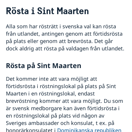
Rösta i Sint Maarten
Rösta i Sint Maarten
Hjälp till svenskar i Sint Maarten
Rösta i Sint Maarten
Alla som har rösträtt i svenska val kan rösta
Akut hjälp
från utlandet, antingen genom att förtidsrösta
Larmcentraler
Pass utomlands
på plats eller genom att brevrösta. Det går
Reseinformation
dock aldrig att rösta på valdagen från utlandet.
Ambassadens reseinformation
Aktuella händelser
Rösta på Sint Maarten
Allmänna säkerhetsläget
Terrorism
Det kommer inte att vara möjligt att
Naturförhållanden och katastrofer
förtidsrösta i röstningslokal på plats på Sint
In- och utresebestämmelser
Maarten i en röstningslokal, endast
Hälso- och sjukvård
brevröstning kommer att vara möjligt. Du som
Lokala lagar och sedvänjor
är svensk medborgare kan även förtidsrösta i
Kriminalitet och personlig säkerhet
en röstningslokal på plats vid någon av
Trafiksäkerhet
Resa i landet
Sveriges ambassader och konsulat, t ex. på
honorärkonsulatet i
Dominikanska republiken