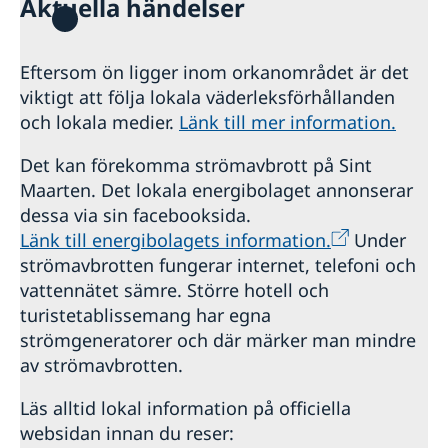
Aktuella händelser
Hjälp till svenskar i Sint Maarten
Rösta i Sint Maarten
Reseinformation
Eftersom ön ligger inom orkanområdet är det
Akut hjälp
Ambassadens reseinformation
viktigt att följa lokala väderleksförhållanden
Larmcentraler
Pass utomlands
Aktuella händelser
och lokala medier.
Länk till mer information.
Allmänna säkerhetsläget
Terrorism
Det kan förekomma strömavbrott på Sint
Naturförhållanden och katastrofer
Maarten. Det lokala energibolaget annonserar
In- och utresebestämmelser
dessa via sin facebooksida.
Hälso- och sjukvård
Länk till energibolagets information.
Under
Lokala lagar och sedvänjor
strömavbrotten fungerar internet, telefoni och
Kriminalitet och personlig säkerhet
vattennätet sämre. Större hotell och
Trafiksäkerhet
Resa i landet
turistetablissemang har egna
strömgeneratorer och där märker man mindre
av strömavbrotten.
Läs alltid lokal information på officiella
websidan innan du reser: