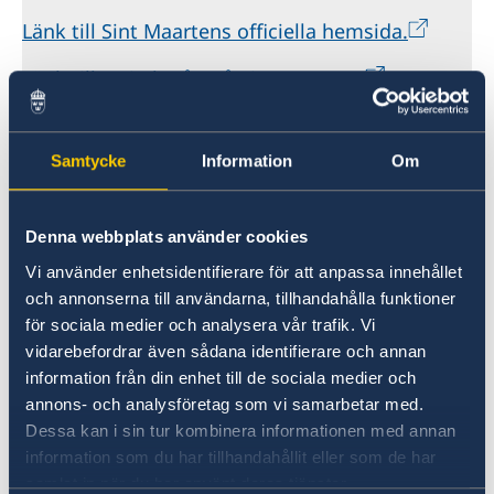
Länk till Sint Maartens officiella hemsida.
Länk till turistbyrån på Sint Maarten.
Ambassadens reseinformation
Samtycke
Information
Om
Senast uppdaterad 02 aug. 2026, 17.50
Denna webbplats använder cookies
Vi använder enhetsidentifierare för att anpassa innehållet
och annonserna till användarna, tillhandahålla funktioner
för sociala medier och analysera vår trafik. Vi
vidarebefordrar även sådana identifierare och annan
information från din enhet till de sociala medier och
annons- och analysföretag som vi samarbetar med.
Dessa kan i sin tur kombinera informationen med annan
Anmäl din utlandsvistelse
information som du har tillhandahållit eller som de har
samlat in när du har använt deras tjänster.
Om du vill att UD eller ambassaden ska kunna