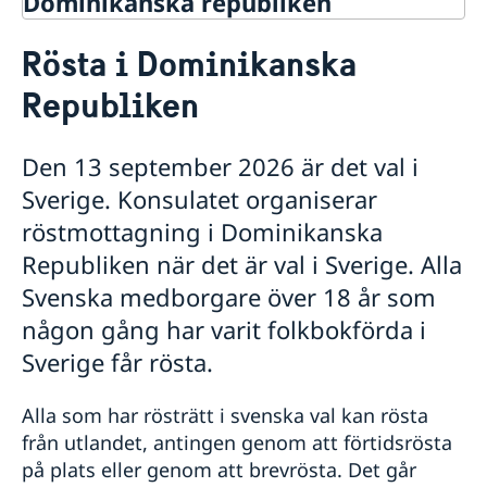
Dominikanska republiken
Rösta i Dominikanska Republiken
Rösta i Dominikanska
Hjälp till svenskar i Dominikanska
republiken
Republiken
Rösta i Dominikanska Republiken
Provisoriskt pass i Dominikanska republiken
Den 13 september 2026 är det val i
Legaliseringar/apostille
Gifta sig utomlands
Sverige. Konsulatet organiserar
Levnadsintyg
röstmottagning i Dominikanska
Reseinformation
Republiken när det är val i Sverige. Alla
Service för svenska företag
Ambassadens reseinformation
Svenska medborgare över 18 år som
Aktuella händelser
Praktisk information inför resa
Landinformation
någon gång har varit folkbokförda i
Allmänna säkerhetsläget
Advokatlista
Sverige får rösta.
Naturförhållanden och katastrofer
Trafiksäkerhet
Lokala lagar och sedvänjor
Alla som har rösträtt i svenska val kan rösta
Hälso- och sjukvård
från utlandet, antingen genom att förtidsrösta
In- och utresebestämmelser
på plats eller genom att brevrösta. Det går