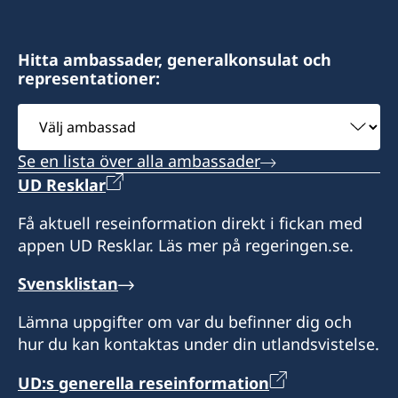
tidsbokning via e-post
Konsulat med bemyndigande att utfärda
Hitta ambassader, generalkonsulat och
provisoriska pass. Betalning av konsulär avgift
representationer:
sker kontant.
Välj
ambassad
Konsulärt distrikt: Dominikanska Republiken
Se en lista över alla ambassader
Honorär generalkonsul
UD Resklar
Juan Cordero
Få aktuell reseinformation direkt i fickan med
appen UD Resklar. Läs mer på regeringen.se.
Svensklistan
Lämna uppgifter om var du befinner dig och
hur du kan kontaktas under din utlandsvistelse.
UD:s generella reseinformation