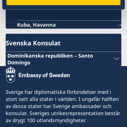
Sveriges Ambassad
Kuba, Havanna
Svenska Konsulat
Dominikanska republiken – Santo
Domingo
E-post
consuladosueciard@core.net.do
Sverige har diplomatiska förbindelser med i
John F. Kennedy 604, Plaza Compostela Suite 6-
stort sett alla stater i världen. I ungefär hälften
i-1, Ensanche Paraiso, C.P.11202
av dessa stater har Sverige ambassader och
konsulat. Sveriges utrikesrepresentation består
Öppettider:
av drygt 100 utlandsmyndigheter.
måndag - fredag 10.00-12.00 genom