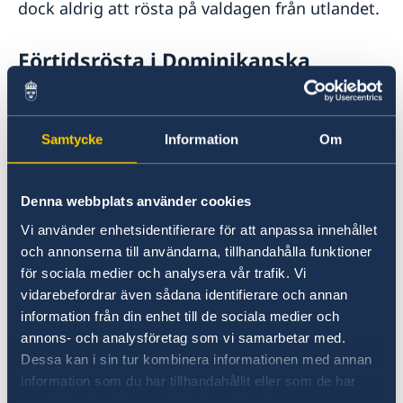
dock aldrig att rösta på valdagen från utlandet.
Förtidsrösta i Dominikanska
republiken
Du kan förtidsrösta på följande datum och
Samtycke
Information
Om
tider:
Santo Domingo: Svenska honorärkonsulatet,
Denna webbplats använder cookies
John F. Kennedy 604, Plaza Compostela
Vi använder enhetsidentifierare för att anpassa innehållet
Måndag 24/8 10:00-15:00
och annonserna till användarna, tillhandahålla funktioner
Tisdag 25/8 10:00-15:00
för sociala medier och analysera vår trafik. Vi
Onsdag 26/8 10:00-15:00
vidarebefordrar även sådana identifierare och annan
Torsdag 27/8 10:00-15:00
information från din enhet till de sociala medier och
annons- och analysföretag som vi samarbetar med.
Brevrösta i Dominikanska
Dessa kan i sin tur kombinera informationen med annan
information som du har tillhandahållit eller som de har
republiken
samlat in när du har använt deras tjänster.