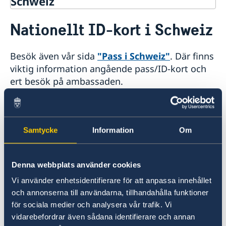
Schweiz
Rösta i Schweiz
Nationellt ID-kort i Schweiz
Hjälp till svenskar i Schweiz
Rösta i Schweiz
Besök även vår sida
"Pass i Schweiz"
. Där finns
Pass i Schweiz
viktig information angående pass/ID-kort och
Information om och länk till tidsbokning
ert besök på ambassaden.
Pass för vuxna
Pass för barn under 18 år
Första passet - Samordningsnummer
Med det gitliga nationella ID-kortet kan man
Nationellt ID-kort
resa till följande länder utan att medföra
Provisoriskt pass
Samtycke
Information
Om
pass:
Belgien, Bulgarien, Cypern, Danmark,
Frågor och svar om pass, samordningsnummer och
Estland, Finland, Frankrike, Grekland, Irland,
öppettider
Island, Italien, Kroatien, Lettland, Litauen,
Hjälp kring medborgarskap
Denna webbplats använder cookies
Luxemburg, Malta, Nederländerna, Norge,
Gifta sig utomlands
Vi använder enhetsidentifierare för att anpassa innehållet
Polen, Portugal, Rumänien, Schweiz, Slovakien,
Avgifter och accepterade betalningsmedel hos
och annonserna till användarna, tillhandahålla funktioner
ambassaden i Bern
Slovenien, Spanien, Tjeckien, Tyskland, Ungern
för sociala medier och analysera vår trafik. Vi
och Österrike.
Reseinformation
vidarebefordrar även sådana identifierare och annan