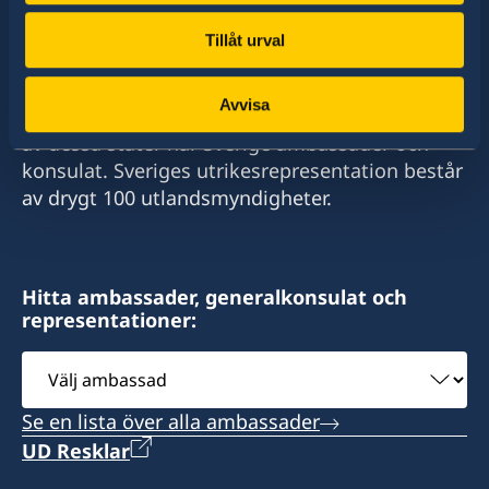
Tillåt urval
Sverige har diplomatiska förbindelser med i
Avvisa
stort sett alla stater i världen. I ungefär hälften
av dessa stater har Sverige ambassader och
konsulat. Sveriges utrikesrepresentation består
av drygt 100 utlandsmyndigheter.
Hitta ambassader, generalkonsulat och
representationer:
Välj
ambassad
Se en lista över alla ambassader
UD Resklar