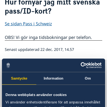
Hur förnyar jag mitt svenska
Om oss
pass/ID-kort?
Dataskyddspolicy
Så stöttar vi svenska företag
Vi är en resurs för svenska företag
Nyheter
Team Sweden
Se sidan Pass i Schweiz
Passtider för november publiceras den 3 september
Så kan du få stöd
Svenska företag i Schweiz
OBS! Vi gör inga tidsbokningar per telefon.
Anmäl handelshinder i Schweiz
Senast uppdaterad 22 dec. 2017, 14.57
Sverige i Schweiz
Samtycke
Information
Om
Sveriges ambassad
Besöksadress
Denna webbplats använder cookies
Bundesgasse 26
Vi använder enhetsidentifierare för att anpassa innehållet
3011 Bern