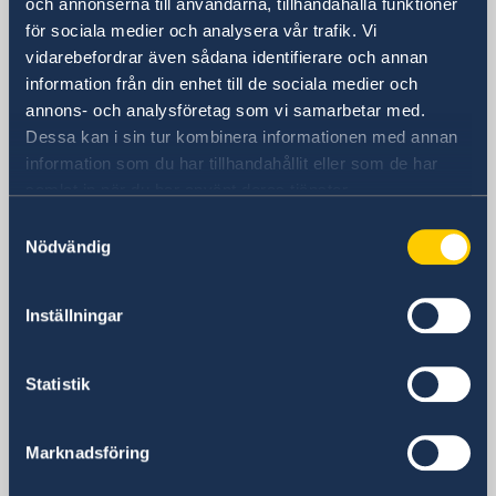
och annonserna till användarna, tillhandahålla funktioner
Postadress
för sociala medier och analysera vår trafik. Vi
Schwedische Botschaft
vidarebefordrar även sådana identifierare och annan
Postfach
information från din enhet till de sociala medier och
3001 Bern
annons- och analysföretag som vi samarbetar med.
Schweiz
Dessa kan i sin tur kombinera informationen med annan
Telefonnummer
information som du har tillhandahållit eller som de har
+41 31 328 70 00
samlat in när du har använt deras tjänster.
Fax
Samtyckesval
+41 31 328 70 01
Nödvändig
E-postadress
Allmänna ärenden
Inställningar
ambassaden.bern@gov.se
Ärenden rörande pass/id-kort,
samordningsnummer, medborgarskap och
Statistik
äktenskap
ambassaden.bern-pass@gov.se
Marknadsföring
Svenska konsulat