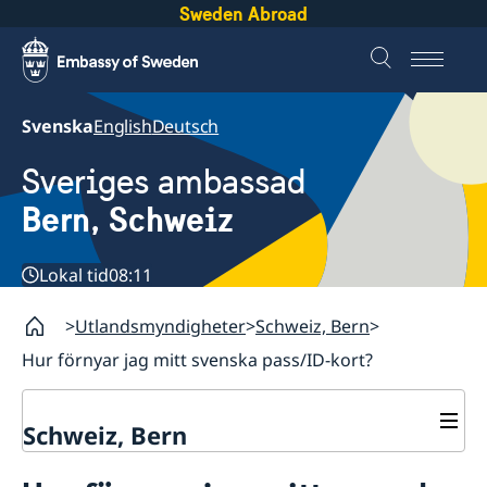
Sweden Abroad
Svenska
English
Deutsch
Sveriges ambassad
Bern, Schweiz
Lokal tid
08:11
Utlandsmyndigheter
Schweiz, Bern
Hur förnyar jag mitt svenska pass/ID-kort?
Schweiz, Bern
Kontakt