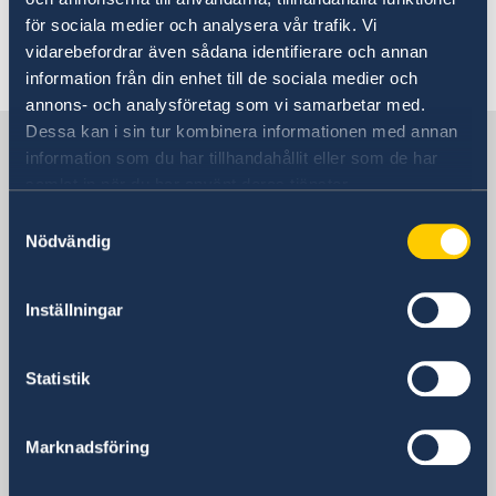
situationen kan förändras snabbt.
Service för svenska företag
för sociala medier och analysera vår trafik. Vi
Handel med utlandet
vidarebefordrar även sådana identifierare och annan
Senast uppdaterad 23 juli 2026, 14.26
Anmäla handelshinder
information från din enhet till de sociala medier och
annons- och analysföretag som vi samarbetar med.
Dessa kan i sin tur kombinera informationen med annan
Sverige i Rumänien
information som du har tillhandahållit eller som de har
samlat in när du har använt deras tjänster.
Svenska utlandsmyndigheter i
Samtyckesval
Nödvändig
Rumänien
Inställningar
Här hittar du en länk till Sveriges ambassad i
Rumänien.
Statistik
Rumänien, Bukarest
Marknadsföring
Svenska honorärkonsulat i