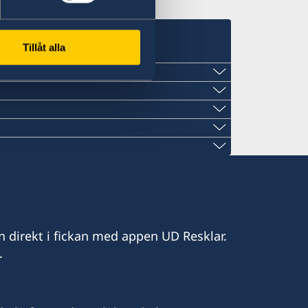
Tillåt alla
org
arsoner.at
m
uture
n direkt i fickan med appen UD Resklar.
t
.
c.at
k
ter
orsdag 10:00-12:00