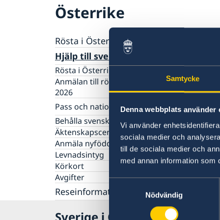
Österrike
Rösta i Österrike
Hjälp till svenskar i Österrike
Rösta i Österrike
Samtycke
Anmälan till röstlängden inför riksdagsvalet
2026
Pass och nationellt ID-kort
Denna webbplats använder 
Boka tid för pass och nationellt ID-kort
Behålla svenskt medborgarskap
Vi använder enhetsidentifierar
Pass och nationellt ID-kort för vuxen
Äktenskapscertifikat
sociala medier och analysera 
Pass och nationellt ID-kort för minderårig
Anmäla nyfödd - Samordningsnummer
till de sociala medier och a
Provisoriskt pass
Levnadsintyg
med annan information som du 
Allmän information om pass
Körkort
Avgifter
Samtyckesval
Reseinformation
Nödvändig
Ambassadens reseinformation
Sverige i Österrike