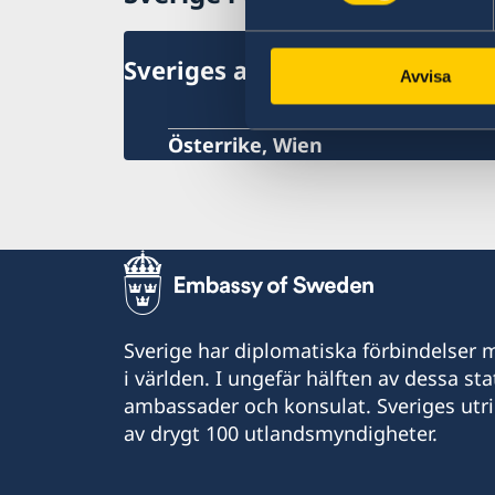
Aktuella händelser
Om Österrike
Allmänna säkerhetsläget
Inför resa
Terrorism
Nödsituation
Sveriges ambassad
Avvisa
Naturförhållanden och katastrofer
Om olyckan är framme
In- och utresebestämmelser
Hälso- och sjukvård
Österrike, Wien
Lokala lagar och sedvänjor
Kriminalitet och personlig säkerhet
Trafiksäkerhet
Resa i landet
Resa med husdjur
Sverige har diplomatiska förbindelser me
i världen. I ungefär hälften av dessa sta
ambassader och konsulat. Sveriges utr
av drygt 100 utlandsmyndigheter.