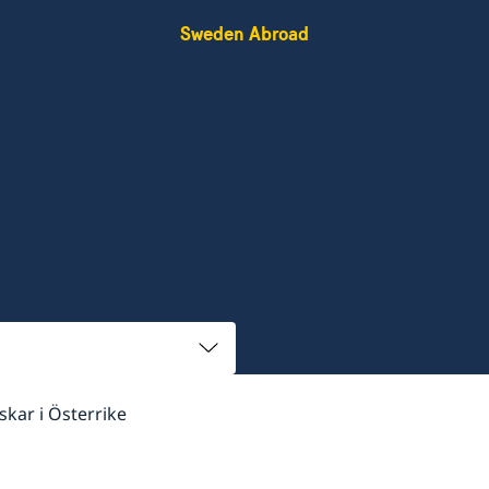
Sweden Abroad
nskar i Österrike