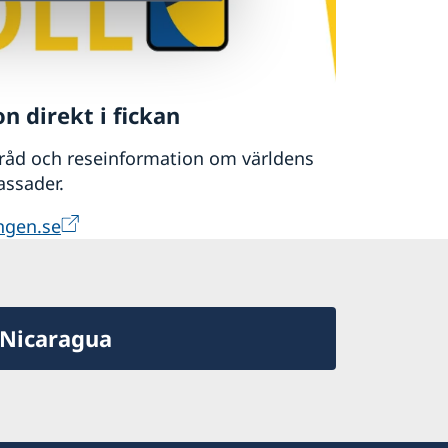
n direkt i fickan
 råd och reseinformation om världens
assader.
ngen.se
 Nicaragua