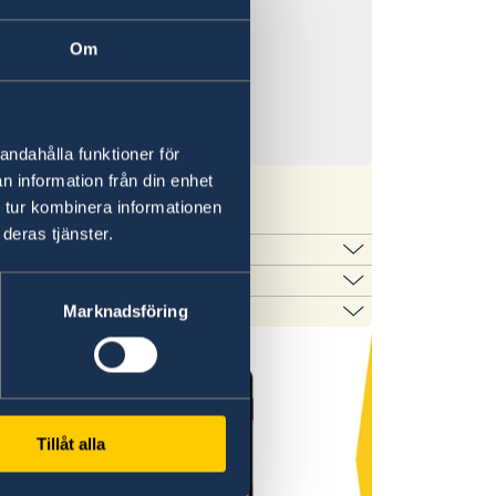
Om
andahålla funktioner för
n information från din enhet
 tur kombinera informationen
deras tjänster.
erna. För mer information, se
Marknadsföring
verige.
rdningsnummer.
 Guatemala.
Tillåt alla