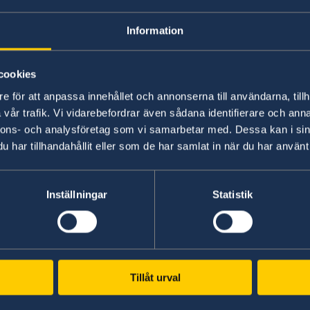
ns inga aktuella händelser att rapportera.
Information
seinformation
cookies
25 maj 2026, 11.41
e för att anpassa innehållet och annonserna till användarna, tillh
vår trafik. Vi vidarebefordrar även sådana identifierare och anna
nnons- och analysföretag som vi samarbetar med. Dessa kan i sin
har tillhandahållit eller som de har samlat in när du har använt 
inget visum för inresa i de Centralamerikanska länd
Inställningar
Statistik
kontakta respektive lands ambassad eller konsulat i S
tt svenskt pass? Först måste du ansöka om ett samo
temala.
 dig utomlands? Läs mer
här
om hur du går tillväga i
Tillåt urval