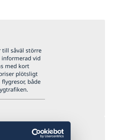
 till såväl större
g informerad vid
as med kort
priser plötsligt
 flygresor, både
ygtrafiken.