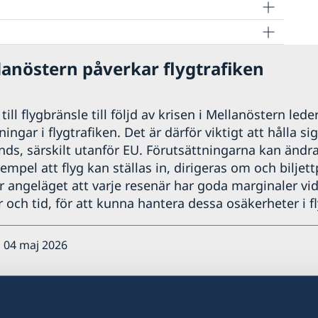
lanöstern påverkar flygtrafiken
ill flygbränsle till följd av krisen i Mellanöstern leder
ngar i flygtrafiken. Det är därför viktigt att hålla si
nds, särskilt utanför EU. Förutsättningarna kan ändr
xempel att flyg kan ställas in, dirigeras om och biljett
r angeläget att varje resenär har goda marginaler vid
 och tid, för att kunna hantera dessa osäkerheter i fl
 04 maj 2026
ndelser