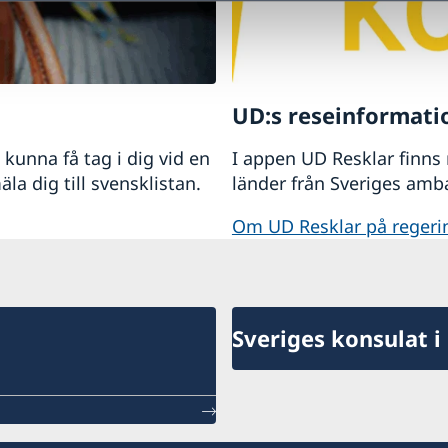
UD:s reseinformatio
kunna få tag i dig vid en
I appen UD Resklar finns
la dig till svensklistan.
länder från Sveriges amb
Om UD Resklar på regeri
Sveriges konsulat i