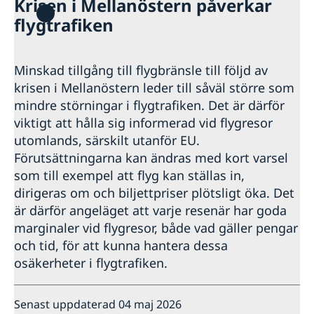
Krisen i Mellanöstern påverkar
Hjälp till svenskar i Marocko
flygtrafiken
Rösta i Marocko
Reseinformation - Marocko
Avgifter
Ambassadens reseinformation - Marocko
Pass i Marocko
Minskad tillgång till flygbränsle till följd av
Aktuella händelser
Om olyckan är framme i Marocko
krisen i Mellanöstern leder till såväl större som
Förnyelse av pass för vuxna
Legaliseringar
Allmänna säkerhetsläget
Flytta till och från Marocko
Förnyelse av pass för barn under 18 år
mindre störningar i flygtrafiken. Det är därför
Överföring av pengar
Terrorism
Ansökan om pass för barn under 18 år
viktigt att hålla sig informerad vid flygresor
Gifta sig i Marocko
Naturförhållanden och katastrofer
Samordningsnummer
utomlands, särskilt utanför EU.
In- och utresebestämmelser
Vigsel i Marocko enligt marockansk lag
Svenskar i Världen
Provisoriskt pass
Förutsättningarna kan ändras med kort varsel
Hälso- och sjukvård
Öppettider och tidsbokning - Ansökan om
Svenskt körkort i Marocko
Lokala lagar, sedvänjor och språk
som till exempel att flyg kan ställas in,
pass/nationell id-handling
Tappat ditt svenska körkort
Kriminalitet och personlig säkerhet
dirigeras om och biljettpriser plötsligt öka. Det
Nationellt id-kort
Förnyelse av körkort
Trafiksäkerhet
är därför angeläget att varje resenär har goda
Hämta ut mitt pass på ett svenskt konsulat i Marocko
Resa i landet
marginaler vid flygresor, både vad gäller pengar
Övriga upplysningar
och tid, för att kunna hantera dessa
osäkerheter i flygtrafiken.
Senast uppdaterad 04 maj 2026