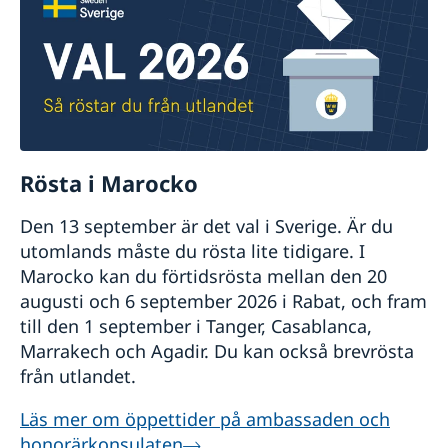
gränspolisen vid inresa i landet. De som inte
kontakta dig vid behov.
kan ansöka om asyl i Sverige rekommenderas i
Det här kan vi hjälpa dig med:
allmänhet att kontakta närmaste UNHCR.
Ge reseinformation och reseråd per land.
Ge råd om hur du kan lösa din situation
om du hamnar i en nödsituation
utomlands.
Rösta i Marocko
Utfärda ordinarie eller provisoriskt pass.
Den 13 september är det val i Sverige. Är du
Ge råd om hur du för över pengar från
utomlands måste du rösta lite tidigare. I
egna konton.
Marocko kan du förtidsrösta mellan den 20
Kontakta anhöriga, försäkringsbolag,
augusti och 6 september 2026 i Rabat, och fram
läkare, bank och myndigheter i Sverige.
till den 1 september i Tanger, Casablanca,
Hjälpa och vägleda dig i kontakten med
Marrakech och Agadir. Du kan också brevrösta
lokala myndigheter i landet.
från utlandet.
Ge ett ekonomiskt lån för att kunna
Läs mer om öppettider på ambassaden och
återvända till Sverige i en nödsituation när
honorärkonsulaten