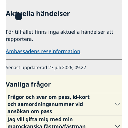
Aktuella händelser
För tillfället finns inga aktuella händelser att
rapportera.
Ambassadens reseinformation
Senast uppdaterad 27 juli 2026, 09.22
Vanliga frågor
Frågor och svar om pass, id-kort
och samordningsnummer vid
ansökan om pass
Jag vill gifta mig med min
När är passexpeditionen öppen i Rabat och hur
marockanska fästmö/fästman,