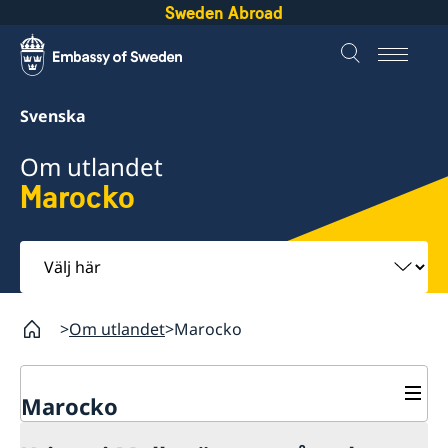
Sweden Abroad
Svenska
Om utlandet
Marocko
Välj
här
Om utlandet
Marocko
Marocko
Rösta i Marocko