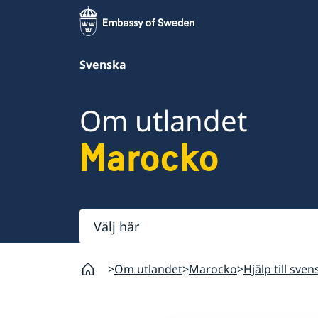
Svenska
Om utlandet
Marocko
Välj
här
Om utlandet
Marocko
Hjälp till sve