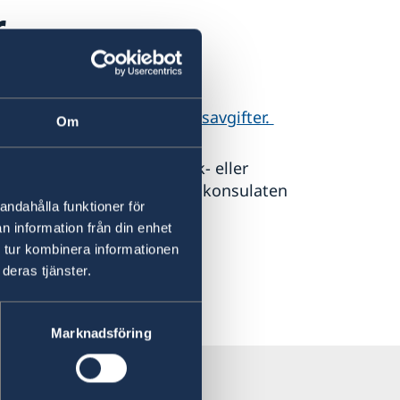
r
ållstillstånd samt viseringsavgifter.
Om
alning föredras, men bank- eller
änster som ambassaden och konsulaten
andahålla funktioner för
n information från din enhet
 tur kombinera informationen
deras tjänster.
Marknadsföring