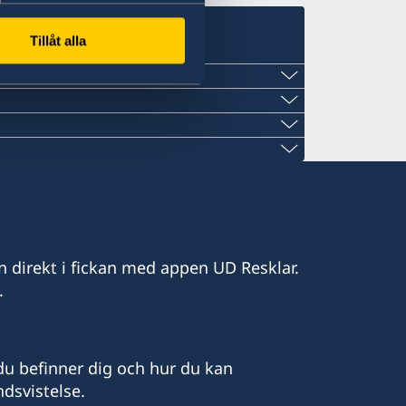
Tillåt alla
il.com
n direkt i fickan med appen UD Resklar.
.com
.
il.fr
m
 Hassan, Hivernage
ås för närvarande endast per telefon
u befinner dig och hur du kan
Centre Par Anfa,
mt 14:30-16:30.
dsvistelse.