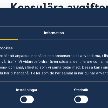
Konsulära avgifte
För uppgifter om
konsulära avgifter, ansökningsavgifter för uppeh
Information
Betalning sker i samband med ansökan. Kortbet
cookies
kontantbetalning godtas. Avgifterna för de tj
e för att anpassa innehållet och annonserna till användarna, tillh
erbjuder betalas i Marockansk dirham (MAD).
vår trafik. Vi vidarebefordrar även sådana identifierare och anna
nnons- och analysföretag som vi samarbetar med. Dessa kan i sin
har tillhandahållit eller som de har samlat in när du har använt 
Inställningar
Statistik