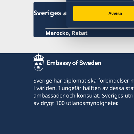
Allmänna säkerhetsläget
Flytta till och från Marocko
Sveriges ambassad
Terrorism
Avvisa
Naturförhållanden och katastrofer
In- och utresebestämmelser
Hälso- och sjukvård
Marocko, Rabat
Lokala lagar, sedvänjor och språk
Kriminalitet och personlig säkerhet
Trafiksäkerhet
Resa i landet
Övriga upplysningar
Sverige har diplomatiska förbindelser me
i världen. I ungefär hälften av dessa sta
ambassader och konsulat. Sveriges utr
av drygt 100 utlandsmyndigheter.