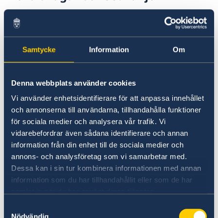
Straffbestämmelser
Straffsatserna i Kina är generellt betydligt
Samtycke
Information
Om
högre än i Sverige och dödsstraff tillämpas.
Även mindre förseelser kan leda till
Denna webbplats använder cookies
fängelsestraff. Vid brottsanmälan eller om du
blivit kallad till förhör som vittne kan
Vi använder enhetsidentifierare för att anpassa innehållet
utreseförbud inte uteslutas. Utreseförbud kan
och annonserna till användarna, tillhandahålla funktioner
även komma att tillämpas vid pågående
för sociala medier och analysera vår trafik. Vi
vidarebefordrar även sådana identifierare och annan
civilrättsliga förfaranden.
information från din enhet till de sociala medier och
annons- och analysföretag som vi samarbetar med.
Narkotika
Dessa kan i sin tur kombinera informationen med annan
information som du har tillhandahållit eller som de har
Straffen för narkotikabrott i Kina är mycket
samlat in när du har använt deras tjänster.
stränga, inklusive dödsstraff i vissa fall. De
Samtyckesval
kinesiska myndigheterna genomför
Nödvändig