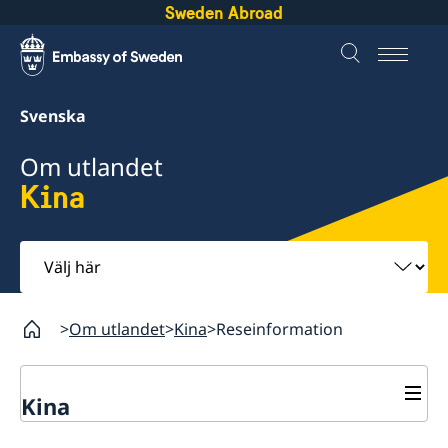
Sweden Abroad
Svenska
Om utlandet
Kina
Välj
här
Om utlandet
Kina
Reseinformation
Kina
Rösta i Kina