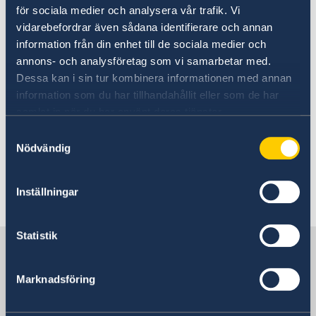
för sociala medier och analysera vår trafik. Vi
UD:s reseinformation på
vidarebefordrar även sådana identifierare och annan
regeringen.se
information från din enhet till de sociala medier och
annons- och analysföretag som vi samarbetar med.
Ladda ner appen UD Resklar
Dessa kan i sin tur kombinera informationen med annan
information som du har tillhandahållit eller som de har
Ladda ner UD Resklar på Google Play
samlat in när du har använt deras tjänster.
Ladda ner UD Resklar på iTunes
Samtyckesval
Nödvändig
Följ UD Resklar på Facebook och X
Inställningar
UD Resklar på Facebook
UD Resklar på X
Statistik
Sverige i Kina
Marknadsföring
AMBASSAD OCH KONSULAT