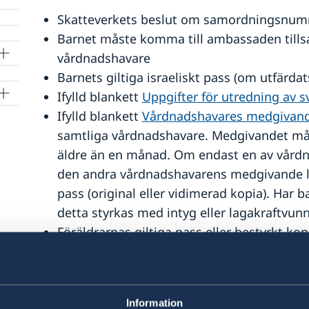
er
Skatteverkets beslut om samordningsnum
Barnet måste komma till ambassaden till
vårdnadshavare
Barnets giltiga israeliskt pass (om utfärdat
Ifylld blankett
Uppgifter för utredning av
Ifylld blankett
Vårdnadshavares medgivand
samtliga vårdnadshavare. Medgivandet måst
äldre än en månad. Om endast en av vårdn
den andra vårdnadshavarens medgivande 
pass (original eller vidimerad kopia). Har 
detta styrkas med intyg eller lagakraftvun
Föräldrarnas giltiga pass eller bestyrkt ko
signatur som på medgivandet.
Handling som visar föräldraskapet, t.ex. isr
personbevis.
Information