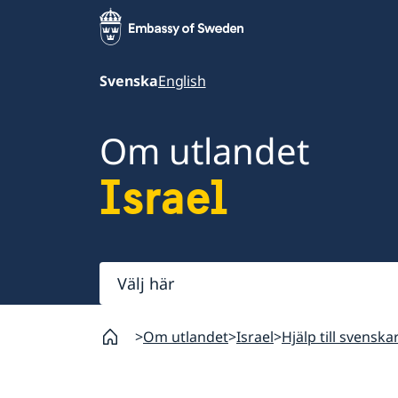
Svenska
English
Om utlandet
Israel
Välj
här
Om utlandet
Israel
Hjälp till svenskar