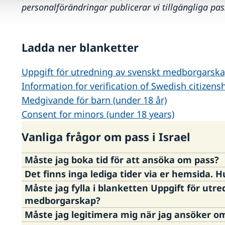
personalförändringar publicerar vi tillgängliga pa
Ladda ner blanketter
Uppgift för utredning av svenskt medborgarsk
Information for verification of Swedish citizens
Medgivande för barn (under 18 år)
Consent for minors (under 18 years)
Vanliga frågor om pass i Israel
Måste jag boka tid för att ansöka om pass?
Det finns inga lediga tider via er hemsida. H
Ja, tid måste bokas för ansökan om förnyelse 
Måste jag fylla i blanketten Uppgift för utr
första ansökan om pass, samt bibehållande av
På grund av högt tryck på passavdelningen har 
medborgarskap?
boka tid via vår hemsida
Boka tid för besök (mi
"det finns inga fler lediga tider för närvarande
Måste jag legitimera mig när jag ansöker o
post.
inga lediga tider finns att boka. Det går inte att 
Ja, du som ansöker om pass i utlandet måste fyl