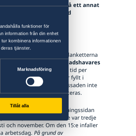
alhandlingar. Dokument på ett annat
versatta av en certifierad
andahålla funktioner för
n information från din enhet
 tur kombinera informationen
deras tjänster.
ummer och ni har fyllt i blanketterna
skap för barnet och vårdnadshavares
det är inte möjligt att boka tid per
Marknadsföring
et visar sig att du inte har fyllt i
fterfrågade intyg kan ambassaden inte
n ny tid när sådana publiceras.
Tillåt alla
r närvarande" överst på bokningssidan
ya tider publiceras den 15e var tredje
sti och november. Om den 15:e infaller
ta arbetsdag.
På grund av