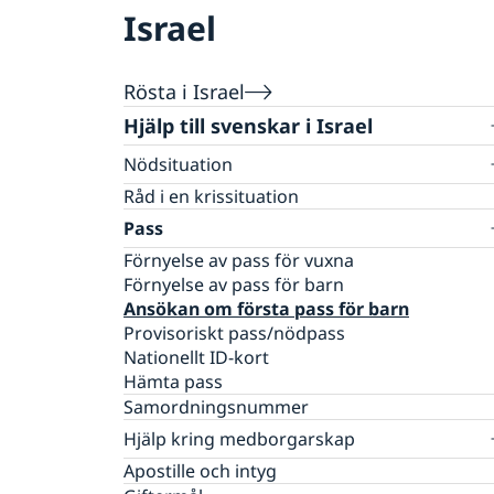
Israel
Rösta i Israel
Hjälp till svenskar i Israel
Nödsituation
Allvarlig olycka eller sjukdom
Råd i en krissituation
Ekonomiskt nödställd
Pass
Dödsfall
Förnyelse av pass för vuxna
Larmcentraler
Förnyelse av pass för barn
UD-jouren
Ansökan om första pass för barn
Provisoriskt pass/nödpass
Nationellt ID-kort
Hämta pass
Samordningsnummer
Hjälp kring medborgarskap
Om svenskt medborgarskap
Apostille och intyg