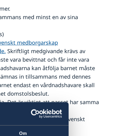
mer.
sammans med minst en av sina
s)
 svenskt medborgarskap
e.
Skriftligt medgivande krävs av
e vara bevittnat och får inte vara
adshavarna kan åtfölja barnet måste
lämnas in tillsammans med dennes
barnet endast en vårdnadshavare skall
net domstolsbeslut.
pia. Det är viktigt att passet har samma
aeliskt födelsebevis eller svenskt
Om