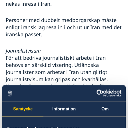
nekas inresa i Iran.
Personer med dubbelt medborgarskap måste
enligt iransk lag resa in i och ut ur Iran med det
iranska passet.
Journalistvisum
För att bedriva journalistiskt arbete i Iran
behövs en särskild visering. Utländska
journalister som arbetar i Iran utan giltigt
journalistvisum kan gripas och kvarhållas.
Kontakta Irans ambassad i Stockholm för
frågor om journalistvisum.
Teherans internationella flygplats
Samtycke
Information
Om
Internationell flygtrafik till och från Teheran går
via Imam Khomeini International Airport (IKA).