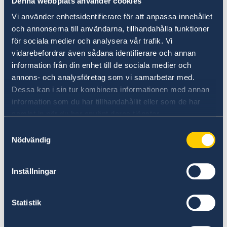
Denna webbplats använder cookies
För internationella flighter rekommenderas
incheckning minst två timmar före avgång. Det
Vi använder enhetsidentifierare för att anpassa innehållet
och annonserna till användarna, tillhandahålla funktioner
enklaste sättet att resa mellan staden och
för sociala medier och analysera vår trafik. Vi
flygplatsen är med bil. Det går att hitta taxi på
vidarebefordrar även sådana identifierare och annan
flygplatsen, men det kan vara enklare att boka
information från din enhet till de sociala medier och
en bil i förväg. Fotografering är förbjuden på
annons- och analysföretag som vi samarbetar med.
och i anslutning till flygplatsen.
Dessa kan i sin tur kombinera informationen med annan
information som du har tillhandahållit eller som de har
In- och utförsel av varor
samlat in när du har använt deras tjänster.
Alkoholhaltiga drycker och narkotika är absolut
Samtyckesval
förbjudet att föra in i landet. Införsel och
Nödvändig
handel med narkotika kan medföra dödsstraff.
Nyttjande och försäljning av alkohol kan
Inställningar
medföra hårda straff. Varor som kan uppfattas
som kulturellt känsliga beslagtas med största
sannolikhet av polisen. Det finns särskilda
Statistik
restriktioner på utförsel av mattor.