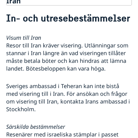
Iran
Rösta i Iran
In- och utresebestämmelser
Hjälp till svenskar i Iran
Rösta i Iran
Reseinformation
Pass
Visum till Iran
Ambassadens reseinformation
Resor till Iran kräver visering. Utlänningar som
Samordningsnummer
Legaliseringar
Aktuella händelser
Avgifter
stannar i Iran längre än vad viseringen tillåter
Allmänna säkerhetsläget
måste betala böter och kan hindras att lämna
In- och utresebestämmelser
landet. Bötesbeloppen kan vara höga.
Lagar och sedvänjor
Sjukvård
Trafiksäkerhet
Sveriges ambassad i Teheran kan inte bistå
Naturkatastrofer
med visering till i Iran. För ansökan och frågor
Kriminalitet och personlig säkerhet
om visering till Iran, kontakta Irans ambassad i
Sociala oroligheter
Stockholm.
Väpnad konflikt
Terrorism
Om dubbelt medborgarskap
Särskilda bestämmelser
Handel med Iran
Resenärer med israeliska stämplar i passet