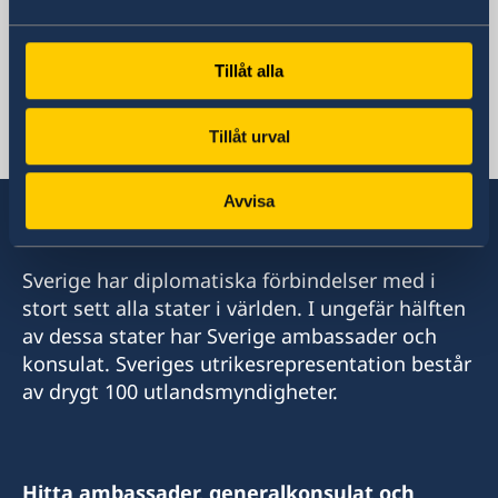
Klicka på länken för att komma till
ambassadens sida.
Tillåt alla
Tillåt urval
Iran, Teheran
Avvisa
Sverige har diplomatiska förbindelser med i
stort sett alla stater i världen. I ungefär hälften
av dessa stater har Sverige ambassader och
konsulat. Sveriges utrikesrepresentation består
av drygt 100 utlandsmyndigheter.
Hitta ambassader, generalkonsulat och