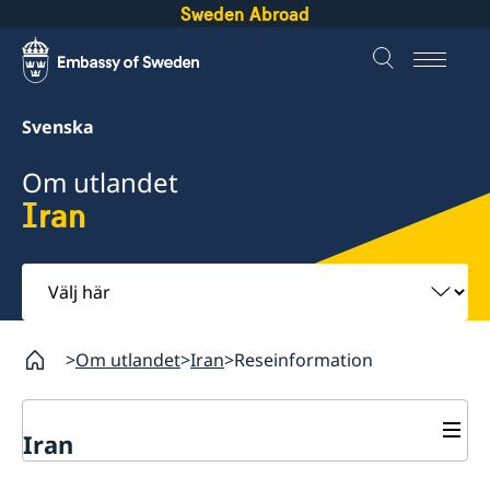
Sweden Abroad
Svenska
Om utlandet
Iran
Välj
här
Om utlandet
Iran
Reseinformation
Iran
Rösta i Iran