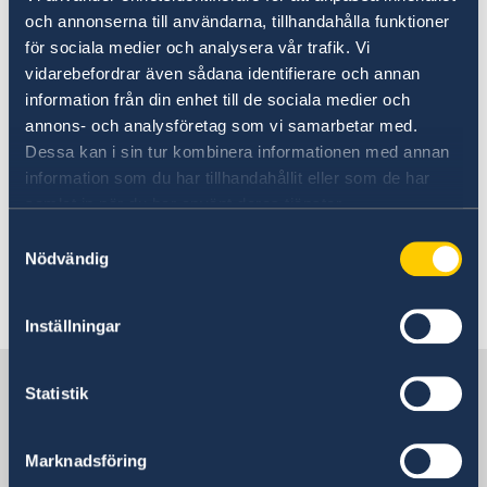
och annonserna till användarna, tillhandahålla funktioner
UD:s reseinformation på
för sociala medier och analysera vår trafik. Vi
regeringen.se
vidarebefordrar även sådana identifierare och annan
information från din enhet till de sociala medier och
Ladda ner appen UD Resklar
annons- och analysföretag som vi samarbetar med.
Dessa kan i sin tur kombinera informationen med annan
Ladda ner UD Resklar på Google Play
information som du har tillhandahållit eller som de har
Ladda ner UD Resklar på iTunes
samlat in när du har använt deras tjänster.
Samtyckesval
Följ UD Resklar på Facebook och X
Nödvändig
UD Resklar på Facebook
Inställningar
UD Resklar på X
Sverige i Iran
Statistik
Sveriges ambassad
Marknadsföring