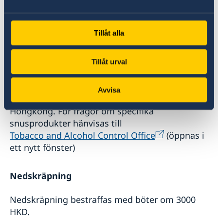
Då snus är en produkt som inte brukas eller
säljs lokalt i Hongkong finns snus inte
upptaget på listan över otillåtna
Tillåt alla
tobaksprodukter. Baserat på innehåll skulle
dock en snusprodukt kunna jämställas med
den beskrivning av alternativa rökprodukter
Tillåt urval
som är förbjudna Hongkong.
Generalkonsulatet rekommenderar därför att
Avvisa
man inte medför med snusprodukter till
Hongkong. För frågor om specifika
snusprodukter hänvisas till
Tobacco and Alcohol Control Office
(öppnas i
ett nytt fönster)
Nedskräpning
Nedskräpning bestraffas med böter om 3000
HKD.