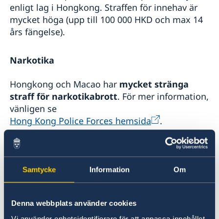
enligt lag i Hongkong. Straffen för innehav är
mycket höga (upp till 100 000 HKD och max 14
års fängelse).
Narkotika
Hongkong och Macao har
mycket stränga
straff för narkotikabrott
. För mer information,
vänligen se
Hong Kong Police Forces hemsida
.
Nikotin- och tobaksprodukter
Samtycke
Information
Om
Notera att
rökförbud
gäller på alla offentliga
platser, restauranger, barer, i kollektivtrafiken
m.m. Den som blir påkommen med att röka
Denna webbplats använder cookies
där förbud råder straffas med böter om 3000
Vi använder enhetsidentifierare för att anpassa innehållet