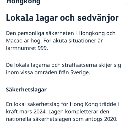
Hongkong
Rösta i Hongkong
Lokala lagar och sedvänjor
Hjälp till svenskar i Hongkong
Rösta i Hongkong
Reseinformation
Den personliga säkerheten i Hongkong och
Samordningsnummer
Generalkonsulatets reseinformation
Macao är hög. För akuta situationer är
Pass/ID-kort i Hongkong
Aktuella händelser
larmnumret 999.
Provisoriskt pass
Avgifter
Hälso- och sjukvård
Checklista: Ansökan om pass/ID-kort vuxna (över 18
Gifta sig i Hongkong
In- och utresebestämmelser
år)
Förnyande av svenskt körkort
De lokala lagarna och straffsatserna skijer sig
Kriminalitet och personlig säkerhet
Checklista: Ansökan om pass/ID-kort barn (under 18
Levnadsintyg
inom vissa områden från Sverige.
Lokala lagar och sedvänjor
år)
Nödsituation
Naturförhållanden och katastrofer
Migrationsärenden för icke-svenska medborgare
Terrorism
Säkerhetslagar
Trafiksäkerhet
Kriser och katastrofer
En lokal säkerhetslag för Hong Kong trädde i
kraft mars 2024. Lagen kompletterar den
nationella säkerhetslagen som antogs 2020.