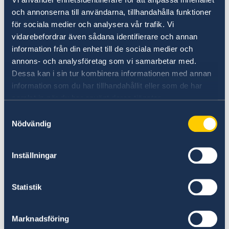
HKD.
och annonserna till användarna, tillhandahålla funktioner
för sociala medier och analysera vår trafik. Vi
Den 30 april 2026 infördes en ny lag gällande
vidarebefordrar även sådana identifierare och annan
förbud mot import, marknadsföring av, innehav
information från din enhet till de sociala medier och
och/eller distribution av alternativa rökvaror
annons- och analysföretag som vi samarbetar med.
(inkl e-cigaretter, uppvärmda tobaksprodukter
Dessa kan i sin tur kombinera informationen med annan
och örtprodukter för rökning). Lagöverträdelse
information som du har tillhandahållit eller som de har
kan ge höga böter och leda till fängelsestraff
samlat in när du har använt deras tjänster.
upp till sex månader. Mer information finns på
Samtyckesval
Tobacco and Alcohol Control Office hemsida
Nödvändig
(öppnas i ett nytt fönster).
Inställningar
Nikotintuggummin får användas för medicinskt
bruk, vid införsel till Hongkong bör ett
Statistik
läkarintyg medföras. Nikotintuggummin går
även vid behov att köpa på apotek i Hongkong.
Marknadsföring