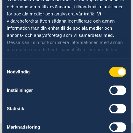
främmande land eller med yttre element som
och annonserna till användarna, tillhandahålla funktioner
äventyrar den nationella säkerheten.
för sociala medier och analysera vår trafik. Vi
vidarebefordrar även sådana identifierare och annan
Lagen kan tillämpas retroaktivt, och på
information från din enhet till de sociala medier och
aktiviteter och uttalanden som gjorts utanför
annons- och analysföretag som vi samarbetar med.
Hong Kong. Den omfattar även aktiviteter och
Dessa kan i sin tur kombinera informationen med annan
uttalanden på sociala medier.
information som du har tillhandahållit eller som de har
samlat in när du har använt deras tjänster.
Människor som grips enligt någon av
Samtyckesval
säkerhetslagarna kan, under vissa
Nödvändig
omständigheter överlämnas till Fastlandskina
för rättegång. Den rättsliga påföljden för brott
Inställningar
mot denna lag kan vara livstids fängelse.
Statistik
Senast uppdaterad 01 juni 2026, 21.01
Marknadsföring
Sverige i Hongkong