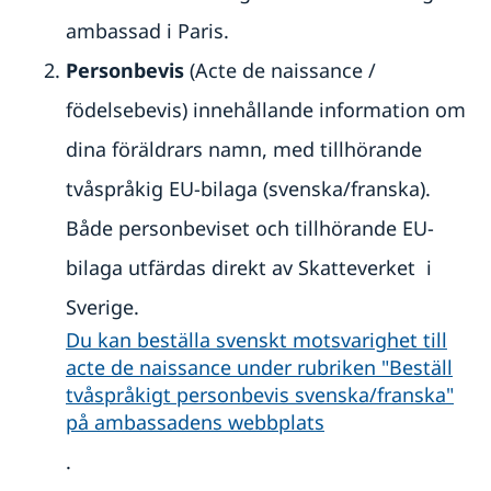
Ansöka om äktenskapscertifikat på Sveriges
ambassad i Paris
ambassad i Paris.
Vigsel på ambassaden i Paris
Personbevis
(Acte de naissance /
Skilja sig i Frankrike
Svensk medborgare folkbokförd i ett tredje land
födelsebevis) innehållande information om
Svensk medborgare folkbokförd i Sverige
Hjälp med frågor kring personnamn
Reseinformation
Svensk medborgare folkbokförd i Frankrike
dina föräldrars namn, med tillhörande
Ansöka om äktenskapscertifikat på Sveriges
Avgifter
Ambassadens reseinformation
tvåspråkig EU-bilaga (svenska/franska).
ambassad i Paris
Aktuella händelser
Inför resan
Både personbeviset och tillhörande EU-
Allmänna säkerhetsläget
Resa med husdjur
Om olyckan är framme
Terrorism
bilaga utfärdas direkt av Skatteverket i
Se till att vara försäkrad
Naturförhållanden och katastrofer
Läs på om ditt resmål
Sverige.
In- och utresebestämmelser
Hälso- och sjukvård
Du kan beställa svenskt motsvarighet till
Lokala lagar och sedvänjor
acte de naissance under rubriken "Beställ
Kriminalitet och personlig säkerhet
tvåspråkigt personbevis svenska/franska"
Trafiksäkerhet och miljöåtergärder
på ambassadens webbplats
Resa i landet
Reseinformation till dig med dubbelt medborgarskap
.
eller uppehållstillstånd i Sverige