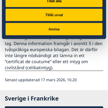
Allmän information om ”certificat de
Tillåt alla
coutume”:
Det Äktenskapscertifikat (”certificat de capacité
Tillåt urval
matrimoniale”) som utfärdas av svenska
myndigheter garanterar de franska
Avvisa
myndigheterna att en svensk medborgare har
rätt att ingå äktenskap i Sverige enligt svensk
lag. Denna information framgår i avsnitt 5 i den
tvåspråkiga europeiska bilagan. Det är därför
inte längre nödvändigt att lämna in ett
”certificat de coutume” eller ett intyg om
civilstånd (celibatintyg).
Senast uppdaterad 17 mars 2026, 10.20
Sverige i Frankrike