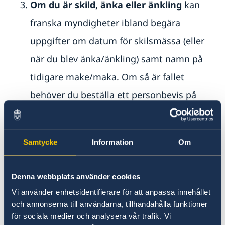
Om du är skild, änka eller änkling
kan
franska myndigheter ibland begära
uppgifter om datum för skilsmässa (eller
när du blev änka/änkling) samt namn på
tidigare make/maka. Om så är fallet
behöver du beställa ett personbevis på
svenska från
Skatteverket
i Sverige med
denna kompletterande information och
Samtycke
Information
Om
därefter låta en
auktoriserad översättare
översätta dokumentet.
Denna webbplats använder cookies
Du ansöker om äktenskapscertifikat i god tid
Vi använder enhetsidentifierare för att anpassa innehållet
före vigseln hos Sveriges ambassad i Paris:
och annonserna till användarna, tillhandahålla funktioner
Ansöka om äktenskapscertifikat på Sveriges
för sociala medier och analysera vår trafik. Vi