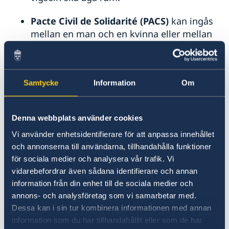
Naturförhållanden och katastrofer
ambassad i Paris
Läs på om ditt resmål
In- och utresebestämmelser
Pacte Civil de Solidarité (PACS)
kan ingås
Hälso- och sjukvård
mellan en man och en kvinna eller mellan
Lokala lagar och sedvänjor
två personer av samma kön. PACS
Kriminalitet och personlig säkerhet
Trafiksäkerhet och miljöåtergärder
registreras av la mairie,
Resa i landet
borgmästarämbetet, eller hos en notarie.
Reseinformation till dig med dubbelt medborgarskap
Samtycke
Information
Om
eller uppehållstillstånd i Sverige
Läs vidare under rubriken ”Vigsel eller
PACS inför fransk myndighet” på
Denna webbplats använder cookies
ambassadens webbplats.
Vi använder enhetsidentifierare för att anpassa innehållet
och annonserna till användarna, tillhandahålla funktioner
Vigsel på Sveriges ambassad i Paris:
för sociala medier och analysera vår trafik. Vi
vidarebefordrar även sådana identifierare och annan
Vigsel mellan två svenska medborgare varvid
information från din enhet till de sociala medier och
åtminstone en av parterna ska vara bosatt i
annons- och analysföretag som vi samarbetar med.
Frankrike.
Dessa kan i sin tur kombinera informationen med annan
Läs vidare under rubriken "Vigsel på ambassad"
information som du har tillhandahållit eller som de har