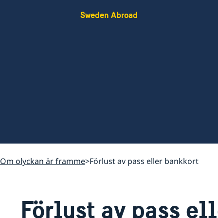
Sweden Abroad
Om olyckan är framme
Förlust av pass eller bankkort
Förlust av pass el