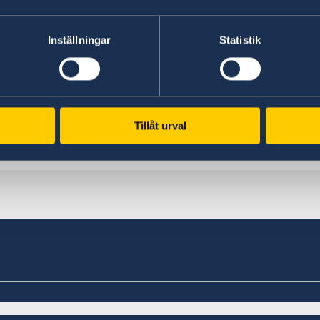
Handelsbanken
SEB
Inställningar
Statistik
Vänligen observera att ambassaden inte kan hjä
skickas från Sverige. Istället rekommenderas att 
boende eller postkontor.
Tillåt urval
Senast uppdaterad 29 mars 2023, 16.24