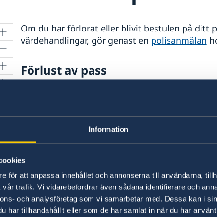
Om du har förlorat eller blivit bestulen på ditt 
värdehandlingar, gör genast en
polisanmälan
ho
Förlust av pass
Om du blivit av med ditt pass kan du ansöka om 
rn
pass genom ambassaden. Mer information här
p
Information
Förlust av bankkort
cookies
Spärra kortet genom att ta kontakt med din sve
internetbank. Information och kontaktuppgifter
e för att anpassa innehållet och annonserna till användarna, tillh
vår trafik. Vi vidarebefordrar även sådana identifierare och anna
Swedbank
nnons- och analysföretag som vi samarbetar med. Dessa kan i sin
Nordea
har tillhandahållit eller som de har samlat in när du har använt 