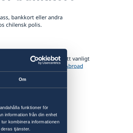
pass, bankkort eller andra
s chilensk polis.
provisoriskt pass eller nytt vanligt
:
Förlust av pass - Sweden Abroad
Om
nska bank via telefon eller
 till några svenska banker:
andahålla funktioner för
n information från din enhet
 tur kombinera informationen
deras tjänster.