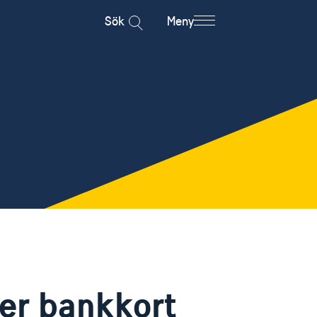
Sök
Meny
ler bankkort