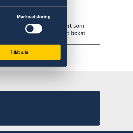
Marknadsföring
lpa till med att ta emot kort som
detta skickas direkt till ett bokat
Tillåt alla