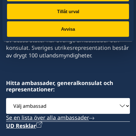
Tillåt urval
Sverige har diplomatiska förbindelser med i
Avvisa
stort sett alla stater i världen. I ungefär hälften
av dessa stater har Sverige ambassader och
konsulat. Sveriges utrikesrepresentation består
av drygt 100 utlandsmyndigheter.
Hitta ambassader, generalkonsulat och
representationer:
Välj
ambassad
Se en lista över alla ambassader
UD Resklar