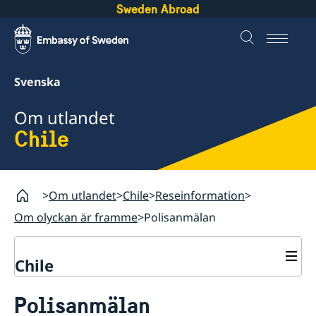
Sweden Abroad
Svenska
Om utlandet
Chile
Om utlandet
Chile
Reseinformation
Om olyckan är framme
Polisanmälan
Chile
Rösta i Chile
Polisanmälan
Hjälp till svenskar i Chile